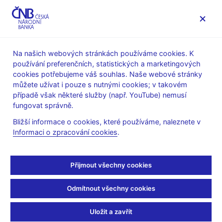
MENU
Na našich webových stránkách používáme cookies. K
používání preferenčních, statistických a marketingových
Úvod
O ČNB
čnBlog
cookies potřebujeme váš souhlas. Naše webové stránky
můžete užívat i pouze s nutnými cookies; v takovém
Wed Jul 24 15:18:00 CEST 2024
Adam Tomáš
Schwarz Jiří
případě však některé služby (např. YouTube) nemusí
Měnová politika
fungovat správně.
Zvýšený růst cen služeb:
Bližší informace o cookies, které používáme, naleznete v
Informaci o zpracování cookies
.
dozvuk minulé inflační
vlny, nebo hrozba do
Přijmout všechny cookies
budoucna?
Odmítnout všechny cookies
Přestože se inflace v České republice od začátku letošního
Uložit a zavřít
roku pohybuje poblíž dvouprocentního cíle ČNB, růst cen