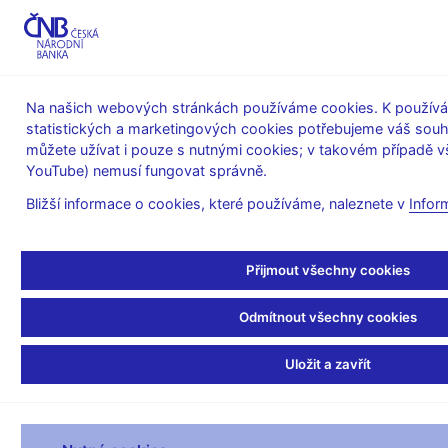
MENU
Na našich webových stránkách používáme cookies. K používán
statistických a marketingových cookies potřebujeme váš sou
Úvod
Měnová politika
Zprávy o měnové politice
můžete užívat i pouze s nutnými cookies; v takovém případě vš
Boxy a články
YouTube) nemusí fungovat správně.
31. 3. 2018
Bližší informace o cookies, které používáme, naleznete v
Infor
ČNB - dekádní bilance 1.
čtvrtletí 2018
Přijmout všechny cookies
Odmítnout všechny cookies
v mil. Kč
Uložit a zavřít
1. čtvrtletí 2018 AKTIVA
10.01.2018
20.01.2018
31.01.2018
10.
1.
Zlato
602
602
602
2.
Pohledávky vůči MMF
81 008
81 008
78 493
3.
Pohledávky vůči zahraničí včetně