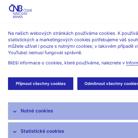
ABO-K
Na našich webových stránkách používáme cookies. K používán
statistických a marketingových cookies potřebujeme váš sou
O ČNB
Měnová
Finanční
můžete užívat i pouze s nutnými cookies; v takovém případě vš
YouTube) nemusí fungovat správně.
politika
stabilita
Bližší informace o cookies, které používáme, naleznete v
Infor
Úvod
Měnová politika
Prognóza
Prog
Přijmout všechny cookies
Odmítnout všechny cookie
Úloha měnové politiky
Nutné cookies
Rozhodnutí bankovní rady
Prognóza
Statistické cookies
Zprávy o měnové politice