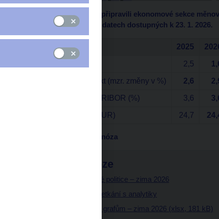
Tato prognóza, kterou připravili ekonomové sekce měnové, 
výjimky je založena na datech dostupných k 23. 1. 2026.
2025
202
Inflace (%)
2,5
1,
Hrubý domácí produkt (mzr. změny v %)
2,6
2,
Úrokové sazby 3M PRIBOR (%)
3,6
3,
Měnový kurz (CZK/EUR)
24,7
24,
Poznámka:
Tučně prognóza
Více k prognóze
Zpráva o měnové politice – zima 2026
Prezentace ze Setkání s analytiky
Zdrojová data ke grafům – zima 2026 (xlsx, 181 kB)