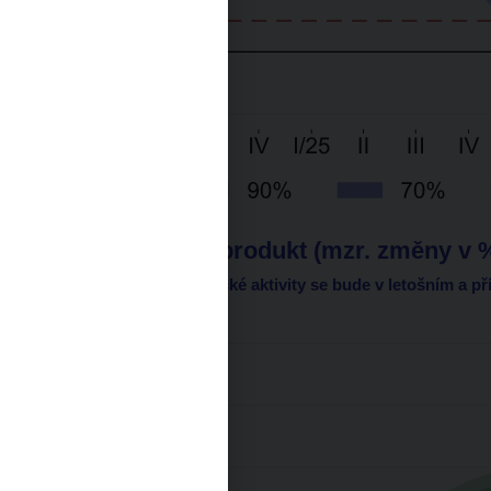
Hrubý domácí produkt (mzr. změny v 
Růst domácí ekonomické aktivity se bude v letošním a př