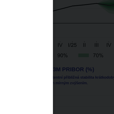
Úrokové sazby 3M PRIBOR (%)
S prognózou je konzistentní přibližná stabilita krátkodo
roku následovaná jejich mírným zvýšením.