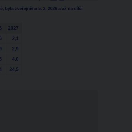
byla zveřejněna 5. 2. 2026 a až na dílčí
6
2027
6
2,1
9
2,9
6
4,0
4
24,5