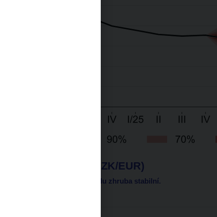
Měnový kurz (CZK/EUR)
Koruna bude na výhledu zhruba stabilní.