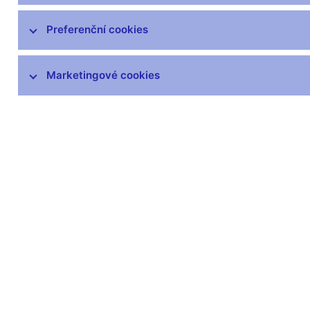
Zprávy o vývoji platební bilance
Preferenční cookies
Šetření úvěrových podmínek bank
Marketingové cookies
Přijetí eura
Měnová politika a její zázemí
Externí posouzení analytického a
modelového rámce měnové politiky