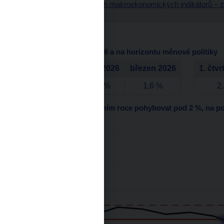
Tabulka klíčových makroekonomických indikátorů – z
Inflace (%)
Inflace v 1. čtvrtletí 2026 a na horizontu měnové politiky
leden 2026
únor 2026
březen 2026
1. čtvr
1,6 %
1,6 %
1,6 %
2
Inflace se bude v letošním roce pohybovat pod 2 %, na poč