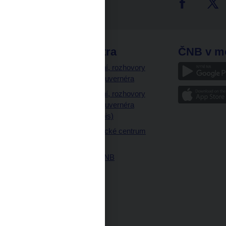
tter
odkazy
ČNB extra
ČNB v m
a
Vystoupení, rozhovory
a články guvernéra
ázky
Vystoupení, rozhovory
ajetku
a články guvernéra
ných prostor
(úplný výpis)
Návštěvnické centrum
ČNB
Historie ČNB