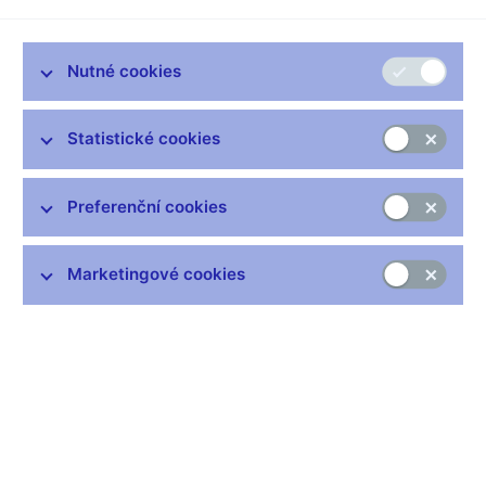
indexu
26.4.2007
2,7 -
spotřebitelských cen
prosinec
4,1
Nutné cookies
2008
%
Statistické cookies
Preferenční cookies
Marketingové cookies
Prognóza inflace pro období duben 2007 - prosinec 2008 po