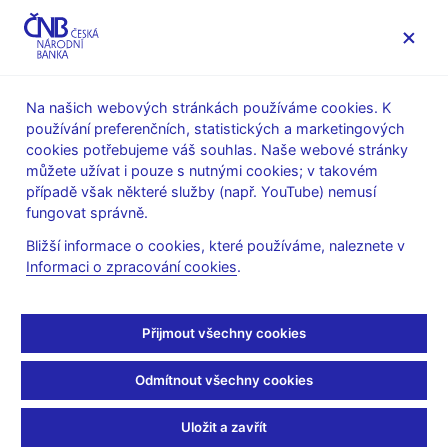
MENU
Na našich webových stránkách používáme cookies. K
používání preferenčních, statistických a marketingových
Úvod
Měnová politika
Prognóza
cookies potřebujeme váš souhlas. Naše webové stránky
Prognóza ČNB - archiv
můžete užívat i pouze s nutnými cookies; v takovém
případě však některé služby (např. YouTube) nemusí
Prognóza ČNB z dubna
fungovat správně.
2007
Bližší informace o cookies, které používáme, naleznete v
Informaci o zpracování cookies
.
Prognóza inflace
Přijmout všechny cookies
ve
ukazatel
horizont
zveřejněno
výši
Odmítnout všechny cookies
3,2 -
prosinec
4,2
Uložit a zavřít
2007
meziroční přírůstek
%