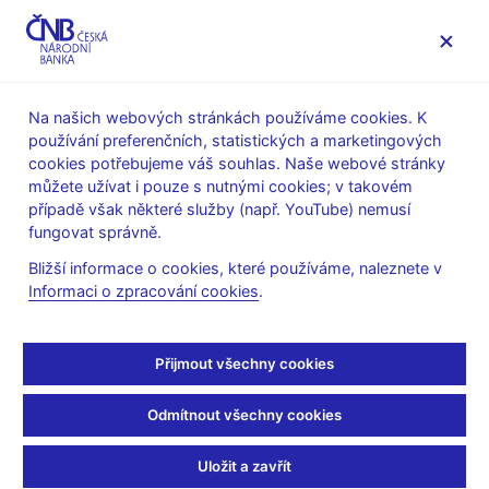
MENU
Na našich webových stránkách používáme cookies. K
používání preferenčních, statistických a marketingových
Úvod
Měnová politika
Prognóza
cookies potřebujeme váš souhlas. Naše webové stránky
Prognóza ČNB - archiv
můžete užívat i pouze s nutnými cookies; v takovém
případě však některé služby (např. YouTube) nemusí
Prognóza ČNB – jaro
fungovat správně.
2024
Bližší informace o cookies, které používáme, naleznete v
Informaci o zpracování cookies
.
Tato prognóza byla zveřejněna 2. 5. 2024 a až na dílčí výjimky
je založena na datech dostupných k 26. 4. 2024. Podrobnější
Přijmout všechny cookies
popis prognózy ČNB, kterou připravili ekonomové sekce
měnové, lze nalézt ve
Zprávě o měnové politice – jaro 2024
a v
Odmítnout všechny cookies
prezentaci ze
Setkání s analytiky
.
Uložit a zavřít
2024
2025