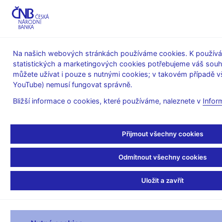
MENU
Na našich webových stránkách používáme cookies. K používán
statistických a marketingových cookies potřebujeme váš sou
Úvod
Finanční trhy
Peněžní trh
můžete užívat i pouze s nutnými cookies; v takovém případě vš
Historie operací ČNB na volném trhu - OMO
YouTube) nemusí fungovat správně.
Historie operací ČNB na
Bližší informace o cookies, které používáme, naleznete v
Infor
volném trhu - OMO
Přijmout všechny cookies
Odmítnout všechny cookies
Datum:
Uložit a zavřít
Zobrazit