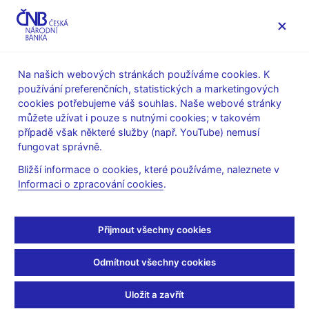
MENU
Na našich webových stránkách používáme cookies. K
používání preferenčních, statistických a marketingových
Úvod
Výzkum
Publikace výzkumu
cookies potřebujeme váš souhlas. Naše webové stránky
Research and Policy Notes
můžete užívat i pouze s nutnými cookies; v takovém
případě však některé služby (např. YouTube) nemusí
1. 12. 2015
fungovat správně.
Labour Market
Bližší informace o cookies, které používáme, naleznete v
Informaci o zpracování cookies
.
Adjustment since the
Global Financial Crisis:
Přijmout všechny cookies
Evidence from a Survey
Odmítnout všechny cookies
of Czech Firms
Uložit a zavřít