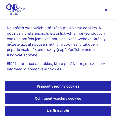
MENU
Na našich webových stránkách používáme cookies. K
používání preferenčních, statistických a marketingových
Úvod
Výzkum
Publikace výzkumu
cookies potřebujeme váš souhlas. Naše webové stránky
Working Papers
můžete užívat i pouze s nutnými cookies; v takovém
případě však některé služby (např. YouTube) nemusí
9. 12. 2005
fungovat správně.
Solving SDGE Models: A
Bližší informace o cookies, které používáme, naleznete v
Informaci o zpracování cookies
.
New Algorithm for the
Sylvester Equation
Přijmout všechny cookies
Ondřej Kameník
Odmítnout všechny cookies
Tato práce představuje nový numerický algoritmus pro řešení
Uložit a zavřít
Sylvestrovy rovnice týkající se metod perturbace vyššího řádu