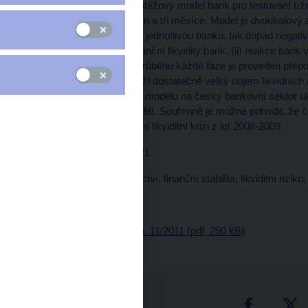
Představujeme makrozátěžový model bank pro testování tržního
periodou zátěže pro jeden a tři měsíce. Model je dvoukolový
specifického pro každou jednotlivou banku, tak dopad negativn
vytvoření nedostatku bilanční likvidity bank, (ii) reakce bank 
vazba dopadu šoku. V průběhu každé fáze je proveden přepoče
testováno, zda banky drží dostatečně velký objem likvidních ak
jejich bilancích. Aplikace modelu na český bankovní sektor u
simulované likviditní napětí. Souhrnně je možné potvrdit, že
napodobující mezinárodní likviditní krizi z let 2008-2009.
JEL kódy: G12, G19, G21
Klíčová slova: Bankovnictví, finanční stabilita, likviditní rizik
Vydáno: listopad 2011
Ke stažení: CNB WP No. 11/2011 (pdf, 290 kB)
tter