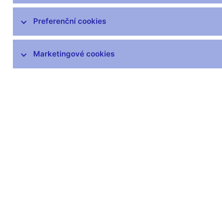
Working Papers
Preferenční cookies
Research and Policy Notes
Research Briefs
Marketingové cookies
CNB Research News
Konference, workshopy a semináře
Mezinárodní spolupráce
ČNB Lab
Zůstaňme v kontaktu
Newsle