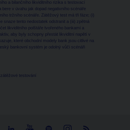
 a bilančního likviditního rizika s testovací
 a bere v úvahu jak dopad negativního scénáře
ího tržního scénáře. Zátěžový test má tři fáze; (i)
ve snaze tento nedostatek odstranit a (iii) zpětná
t likviditního polštáře tvořeného bankami a
tiv, aby byly schopny přestát likviditní napětí v
kazuje, které obchodní modely bank jsou citlivé na
 český bankovní systém je odolný vůči scénáři
o, zátěžové testování