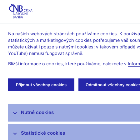
ABO-K
Na našich webových stránkách používáme cookies. K používán
statistických a marketingových cookies potřebujeme váš sou
O ČNB
Měnová
Finanční
můžete užívat i pouze s nutnými cookies; v takovém případě vš
YouTube) nemusí fungovat správně.
politika
stabilita
Bližší informace o cookies, které používáme, naleznete v
Infor
Úvod
Výzkum
Publikace výzkumu
Wo
Přijmout všechny cookies
Odmítnout všechny cookie
Výzkum v ČNB
Nutné cookies
Výzkumné priority ČNB
Výzkumníci ČNB
Statistické cookies
Publikace výzkumu