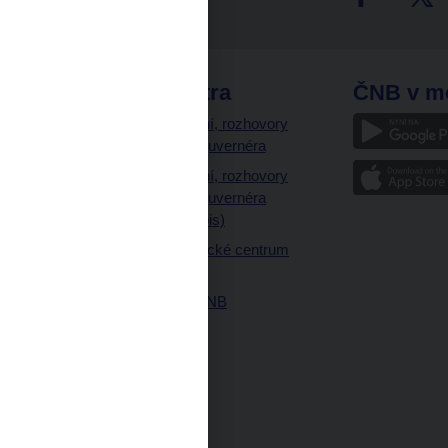
odkazy
ČNB extra
ČNB v m
a
Vystoupení, rozhovory
a články guvernéra
ázky
Vystoupení, rozhovory
ajetku
a články guvernéra
ných prostor
(úplný výpis)
Návštěvnické centrum
ČNB
Historie ČNB