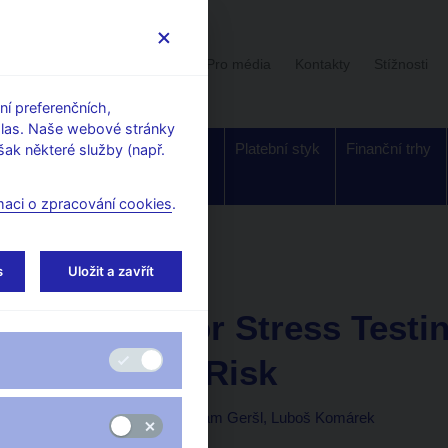
Uživatelská sekce
Stalo se
Pro média
Kontakty
Stížnosti
í preferenčních,
hlas. Naše webové stránky
Dohled a
Bankovky a
Platební styk
Finanční trhy
ak některé služby (např.
regulace
mince
maci o zpracování cookies
.
rking Papers
s
Uložit a zavřít
3. 11. 2011
Models for Stress Testi
Liquidity Risk
Zlatuše Komárková, Adam Geršl, Luboš Komárek