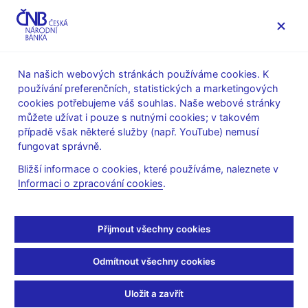
MENU
Na našich webových stránkách používáme cookies. K
používání preferenčních, statistických a marketingových
Úvod
Výzkum
Publikace výzkumu
cookies potřebujeme váš souhlas. Naše webové stránky
Working Papers
můžete užívat i pouze s nutnými cookies; v takovém
případě však některé služby (např. YouTube) nemusí
1. 6. 2004
fungovat správně.
Identification and
Bližší informace o cookies, které používáme, naleznete v
Informaci o zpracování cookies
.
measurement of
relationships concerning
Přijmout všechny cookies
inflow of FDI: The case
Odmítnout všechny cookies
of the Czech Republic
Uložit a zavřít