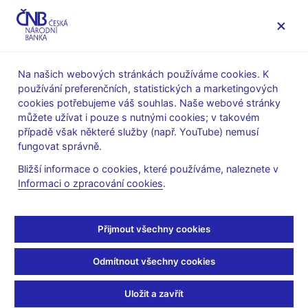
MENU
Na našich webových stránkách používáme cookies. K
používání preferenčních, statistických a marketingových
Úvod
Výzkum
Publikace výzkumu
cookies potřebujeme váš souhlas. Naše webové stránky
Working Papers
můžete užívat i pouze s nutnými cookies; v takovém
případě však některé služby (např. YouTube) nemusí
7. 6. 2021
fungovat správně.
How Bad Are Trade
Bližší informace o cookies, které používáme, naleznete v
Informaci o zpracování cookies
.
Wars? Evidence from
Tariffs
Přijmout všechny cookies
Petr Polák, Nikol Poláková, Anna Tlustá
Odmítnout všechny cookies
S využitím více než 1 600 odhadů ze 71 studií zkoumáme
Uložit a zavřít
vztah mezi mezinárodními obchodními toky a cly. Naše