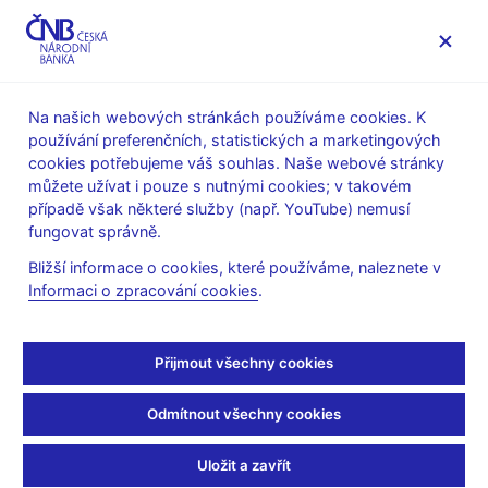
MENU
Na našich webových stránkách používáme cookies. K
používání preferenčních, statistických a marketingových
Úvod
Výzkum
Publikace výzkumu
cookies potřebujeme váš souhlas. Naše webové stránky
Working Papers
můžete užívat i pouze s nutnými cookies; v takovém
případě však některé služby (např. YouTube) nemusí
7. 12. 2010
fungovat správně.
Financial Integration at
Bližší informace o cookies, které používáme, naleznete v
Informaci o zpracování cookies
.
Times of Financial
Instability
Přijmout všechny cookies
Jan Babecký, Luboš Komárek, Zlatuše Komárková
Odmítnout všechny cookies
Článek jak v teoretické, tak i empirické rovině analyzuje
Uložit a zavřít
fenomén finanční integrace s prioritním zaměřením na