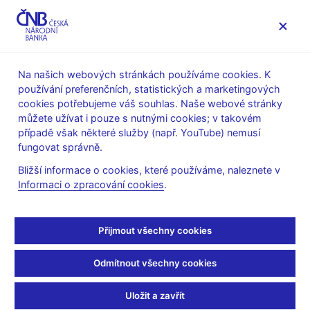
MENU
Na našich webových stránkách používáme cookies. K
používání preferenčních, statistických a marketingových
Úvod
Výzkum
Publikace výzkumu
cookies potřebujeme váš souhlas. Naše webové stránky
Working Papers
můžete užívat i pouze s nutnými cookies; v takovém
případě však některé služby (např. YouTube) nemusí
2. 11. 2007
fungovat správně.
Does Reform Work? An
Bližší informace o cookies, které používáme, naleznete v
Informaci o zpracování cookies
.
Econometric
Examination of the
Přijmout všechny cookies
Reform-Growth Puzzle
Odmítnout všechny cookies
Ian Babetskii and Nauro F. Campos
Uložit a zavřít