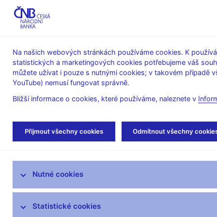
ABO-K
Na našich webových stránkách používáme cookies. K používán
statistických a marketingových cookies potřebujeme váš sou
O ČNB
Měnová
Finanční
můžete užívat i pouze s nutnými cookies; v takovém případě vš
YouTube) nemusí fungovat správně.
politika
stabilita
Bližší informace o cookies, které používáme, naleznete v
Infor
Úvod
Výzkum
Publikace výzkumu
Wo
Přijmout všechny cookies
Odmítnout všechny cookie
Výzkum v ČNB
Nutné cookies
Výzkumné priority ČNB
Výzkumníci ČNB
Statistické cookies
Publikace výzkumu