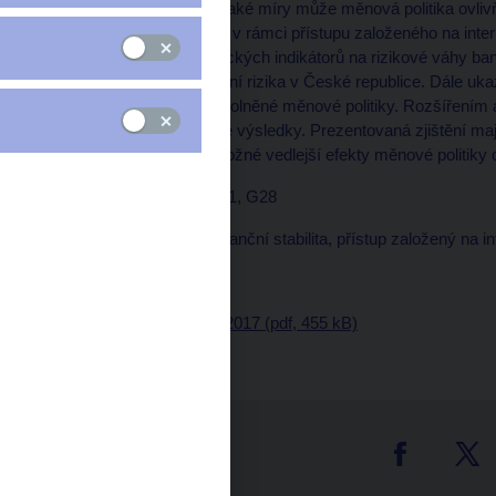
Tato práce zkoumá, do jaké míry může měnová politika ovliv
jakým banky měří riziko v rámci přístupu založeného na inte
vybraných měnověpolitických indikátorů na rizikové váhy ba
existence kanálu přijímání rizika v České republice. Dále uk
nedávné delší období uvolněné měnové politiky. Rozšířením
získáváme porovnatelné výsledky. Prezentovaná zjištění mají 
která by měla vnímat možné vedlejší efekty měnové politiky o
JEL kódy: E52, E58, G21, G28
Klíčová slova: banky, finanční stabilita, přístup založený na in
Vydáno: prosinec 2017
Ke stažení:
CNB WP 9/2017 (pdf, 455 kB)
tter