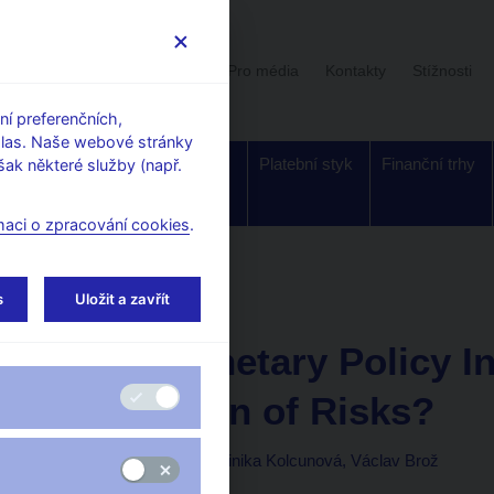
Uživatelská sekce
Stalo se
Pro média
Kontakty
Stížnosti
í preferenčních,
hlas. Naše webové stránky
Dohled a
Bankovky a
Platební styk
Finanční trhy
ak některé služby (např.
regulace
mince
maci o zpracování cookies
.
rking Papers
s
Uložit a zavřít
1. 12. 2017
Does Monetary Policy I
Perception of Risks?
Simona Malovaná, Dominika Kolcunová, Václav Brož