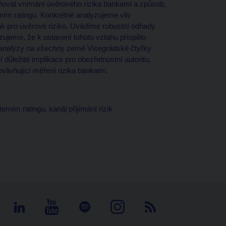
ňovat vnímání úvěrového rizika bankami a způsob,
rním ratingu. Konkrétně analyzujeme vliv
nk pro úvěrové riziko. Uvádíme robustní odhady
azujeme, že k ustavení tohoto vztahu přispělo
 analýzy na všechny země Visegrádské čtyřky
důležité implikace pro obezřetnostní autoritu,
vlivňující měření rizika bankami.
terním ratingu, kanál přijímání rizik