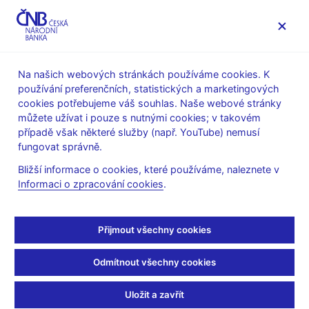
MENU
Na našich webových stránkách používáme cookies. K
používání preferenčních, statistických a marketingových
Úvod
Výzkum
Publikace výzkumu
cookies potřebujeme váš souhlas. Naše webové stránky
Working Papers
můžete užívat i pouze s nutnými cookies; v takovém
případě však některé služby (např. YouTube) nemusí
1. 11. 2005
fungovat správně.
Determining factors of
Bližší informace o cookies, které používáme, naleznete v
Informaci o zpracování cookies
.
Czech foreign trade: A
cross-section time series
Přijmout všechny cookies
perspective
Odmítnout všechny cookies
Vladimír Benáček, Jiří Podpiera, Ladislav Prokop
Uložit a zavřít