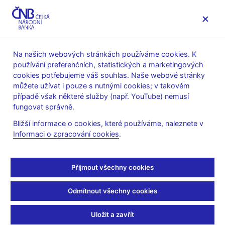
MENU
Na našich webových stránkách používáme cookies. K
používání preferenčních, statistických a marketingových
Úvod
Výzkum
Publikace výzkumu
cookies potřebujeme váš souhlas. Naše webové stránky
Working Papers
můžete užívat i pouze s nutnými cookies; v takovém
případě však některé služby (např. YouTube) nemusí
6. 12. 2006
fungovat správně.
Degree of Competition
Bližší informace o cookies, které používáme, naleznete v
Informaci o zpracování cookies
.
and Export-Production
Relative Prices when the
Přijmout všechny cookies
Exchange Rate Changes:
Odmítnout všechny cookies
Evidence from a Panel of
Uložit a zavřít