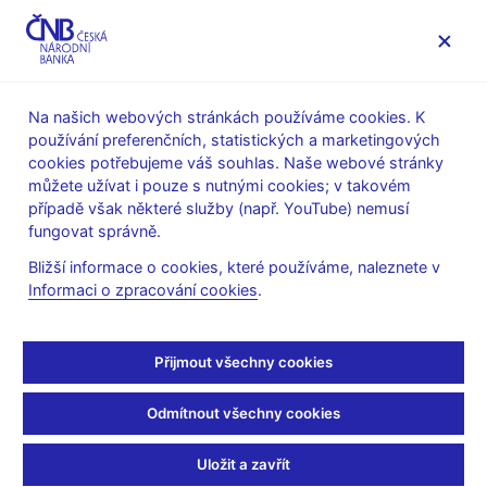
MENU
Na našich webových stránkách používáme cookies. K
používání preferenčních, statistických a marketingových
Úvod
Výzkum
Publikace výzkumu
cookies potřebujeme váš souhlas. Naše webové stránky
Working Papers
můžete užívat i pouze s nutnými cookies; v takovém
případě však některé služby (např. YouTube) nemusí
15. 8. 2018
fungovat správně.
A Profit-to-Provisioning
Bližší informace o cookies, které používáme, naleznete v
Informaci o zpracování cookies
.
Approach to Setting the
Countercyclical Capital
Přijmout všechny cookies
Buffer: The Czech
Odmítnout všechny cookies
Example
Uložit a zavřít