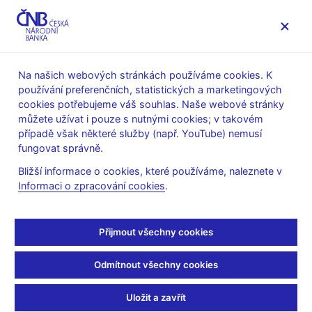
MENU
Na našich webových stránkách používáme cookies. K
používání preferenčních, statistických a marketingových
Úvod
Výzkum
Publikace výzkumu
cookies potřebujeme váš souhlas. Naše webové stránky
Working Papers
můžete užívat i pouze s nutnými cookies; v takovém
případě však některé služby (např. YouTube) nemusí
2. 11. 2010
fungovat správně.
A Gravity Approach to
Bližší informace o cookies, které používáme, naleznete v
Informaci o zpracování cookies
.
Modelling International
Trade in South-Eastern
Přijmout všechny cookies
Europe and the
Odmítnout všechny cookies
Commonwealth of
Uložit a zavřít