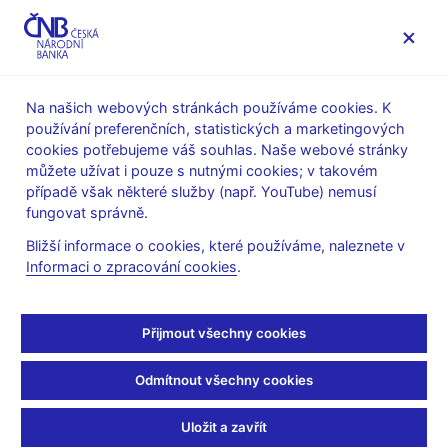
MENU
Na našich webových stránkách používáme cookies. K
používání preferenčních, statistických a marketingových
Úvod
Dohled a regulace
Výkon dohledu
cookies potřebujeme váš souhlas. Naše webové stránky
Upozornění pro veřejnost
můžete užívat i pouze s nutnými cookies; v takovém
případě však některé služby (např. YouTube) nemusí
2. 7. 2026
fungovat správně.
Varování před Baltic
Bližší informace o cookies, které používáme, naleznete v
Informaci o zpracování cookies
.
Union Bank a zneužitím
jména ČNB
Přijmout všechny cookies
Česká národní banka důrazně varuje před nabídkou služeb
Odmítnout všechny cookies
údajné Baltic Union Bank, při které dochází i ke zneužití
názvu České národní banky a jmen jejích zaměstnanců.
Uložit a zavřít