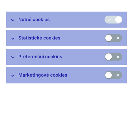
concerning their co-operation in the field of banking
supervision
Nutné cookies
Memorandum of Understanding
The Czech National Bank
Statistické cookies
(hereinafter: "CNB")
and
Preferenční cookies
the Bundesministerium für Finanzen
(hereinafter: "BMF")
Marketingové cookies
(both hereinafter also referred to jointly as
"the Czech and Austrian authorities")
agree as follows:
The BMF and the CNB express, through this Memorandum of
Understanding (hereinafter referred to as the "Memorandum"),
their willingness to co-operate with each other on the basis of