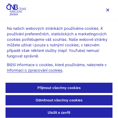
MENU
Na našich webových stránkách používáme cookies. K
používání preferenčních, statistických a marketingových
Úvod
Dohled a regulace
cookies potřebujeme váš souhlas. Naše webové stránky
Mezinárodní aktivity v oblasti regulace a dohledu
můžete užívat i pouze s nutnými cookies; v takovém
Dohody o spolupráci
Bilaterální dohody o spolupráci
případě však některé služby (např. YouTube) nemusí
Dohody o spolupráci - Rakousko
fungovat správně.
Dohody o spolupráci -
Bližší informace o cookies, které používáme, naleznete v
Informaci o zpracování cookies
.
Rakousko
Přijmout všechny cookies
Memorandum of Understanding
between
Odmítnout všechny cookies
the Czech National Bank
and
Uložit a zavřít
the Bundesministerium für Finanzen of Austria