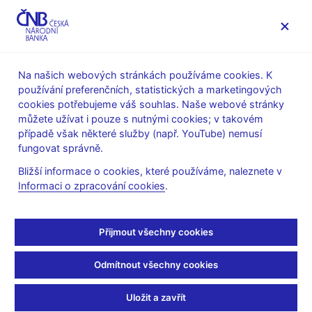
MENU
Na našich webových stránkách používáme cookies. K
používání preferenčních, statistických a marketingových
Úvod
Dohled a regulace
cookies potřebujeme váš souhlas. Naše webové stránky
Mezinárodní aktivity v oblasti regulace a dohledu
můžete užívat i pouze s nutnými cookies; v takovém
Dohody o spolupráci
Bilaterální dohody o spolupráci
případě však některé služby (např. YouTube) nemusí
Dohody o spolupráci - Francie
fungovat správně.
Dohody o spolupráci -
Bližší informace o cookies, které používáme, naleznete v
Informaci o zpracování cookies
.
Francie
Přijmout všechny cookies
Dohoda
mezi
Odmítnout všechny cookies
Commission Bancaire
a
Uložit a zavřít
Českou národní bankou