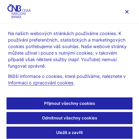
MENU
Na našich webových stránkách používáme cookies. K
používání preferenčních, statistických a marketingových
Úvod
Dohled a regulace
Legislativní základna
cookies potřebujeme váš souhlas. Naše webové stránky
Pojišťovny, zajišťovny a pojišťovací zprostředkovatelé
můžete užívat i pouze s nutnými cookies; v takovém
Právní předpisy
případě však některé služby (např. YouTube) nemusí
Nařízení o obezřetnostních požadavcích na pojišťovny a
fungovat správně.
zajišťovny a další prováděcí nařízení
Bližší informace o cookies, které používáme, naleznete v
Nařízení o
Informaci o zpracování cookies
.
obezřetnostních
Přijmout všechny cookies
požadavcích na
Odmítnout všechny cookies
pojišťovny a zajišťovny
Uložit a zavřít