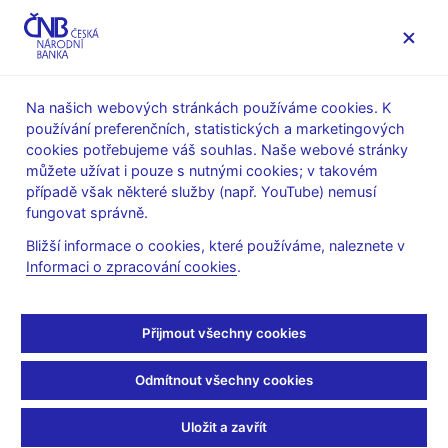
MENU
Na našich webových stránkách používáme cookies. K
používání preferenčních, statistických a marketingových
Úvod
Dohled a regulace
Legislativní základna
cookies potřebujeme váš souhlas. Naše webové stránky
Panevropský osobní penzijní produkt (PEPP)
můžete užívat i pouze s nutnými cookies; v takovém
Konzultační materiály a návrhy
případě však některé služby (např. YouTube) nemusí
fungovat správně.
Konzultační materiály a
Bližší informace o cookies, které používáme, naleznete v
návrhy
Informaci o zpracování cookies
.
V současné době ČNB neuveřejňuje žádný konzultační materiál
Přijmout všechny cookies
nebo návrh právního předpisu v této oblasti.
Odmítnout všechny cookies
Uložit a zavřít