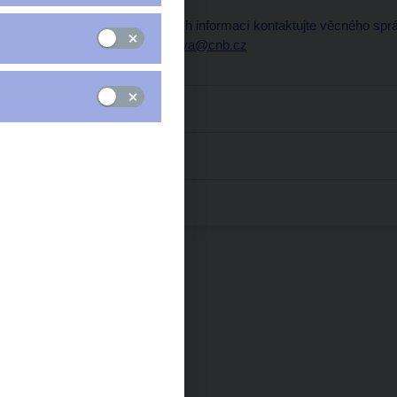
Pro zaslání bližších informací kontaktujte věcného s
CRU2.Vecnasprava@cnb.cz
Financování
Legislativa
Kontakt