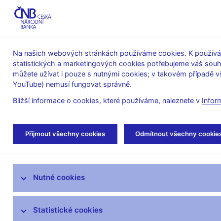
ABO-K
Na našich webových stránkách používáme cookies. K používán
statistických a marketingových cookies potřebujeme váš sou
O ČNB
Měnová
Finanční
můžete užívat i pouze s nutnými cookies; v takovém případě vš
YouTube) nemusí fungovat správně.
politika
stabilita
Bližší informace o cookies, které používáme, naleznete v
Infor
Úvod
Dohled a regulace
Centrální registr
Přijmout všechny cookies
Odmítnout všechny cookie
Strategie dohledu
Nutné cookies
Co nového v dohledu
Legislativní základna
Statistické cookies
Výkon dohledu