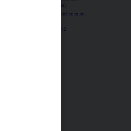
ných prostor
(úplný výpis)
Návštěvnické centrum
ČNB
Historie ČNB