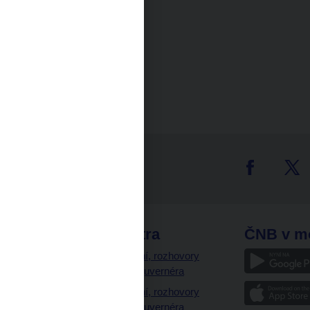
tter
odkazy
ČNB extra
ČNB v m
a
Vystoupení, rozhovory
a články guvernéra
ázky
Vystoupení, rozhovory
ajetku
a články guvernéra