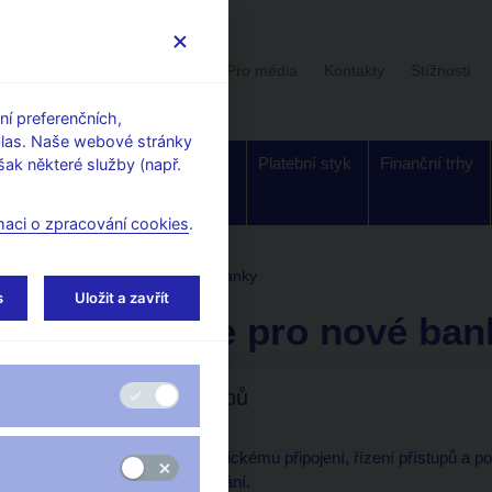
Uživatelská sekce
Stalo se
Pro média
Kontakty
Stížnosti
í preferenčních,
hlas. Naše webové stránky
Dohled a
Bankovky a
Platební styk
Finanční trhy
ak některé služby (např.
regulace
mince
maci o zpracování cookies
.
 úvěrů
Informace pro nové banky
s
Uložit a zavřít
Informace pro nové ban
Řízení přístupů
Informace k technickému připojení, řízení přístupů a
zaslány na vyžádání.