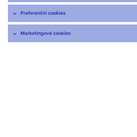
Mezinárodní aktivity v oblasti regulace a
Preferenční cookies
dohledu
DORA – Digitální provozní odolnost
Marketingové cookies
finančního trhu
Seznamy a evidence
Souhrnné informace o finančním sektoru
Informace uveřejňované emitenty
Informace o krátkých pozicích
Centrální registr úvěrů
Obsah CRÚ
Výpisy z CRÚ
Informace pro nové banky
Dohledový whistleblowing