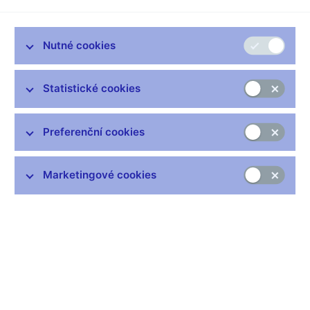
Bankovní rada ČNB na svém dnešním zasedání rozhodla snížit
limitní repo sazbu o 1/4 procentního bodu na 5%. Zároveň
Nutné cookies
rozhodla snížit diskontní sazbu na 4% a lombardní sazbu na
6%. Nově stanovené úrokové sazby jsou platné počínaje
zítřkem 23.2. 2001.
Statistické cookies
Tisková konference se dnes uskuteční v 15.30 hod. v budově
ČNB.
Preferenční cookies
Pavel Zúbek
ČNB, Odbor veřejných informací
Marketingové cookies
Zůstaňme v kontaktu
Newsletter