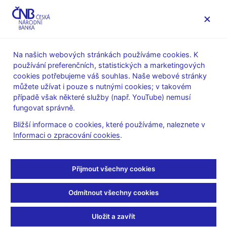
MENU
Na našich webových stránkách používáme cookies. K
používání preferenčních, statistických a marketingových
Úvod
Stalo se
Tiskové zprávy
cookies potřebujeme váš souhlas. Naše webové stránky
můžete užívat i pouze s nutnými cookies; v takovém
TISKOVÉ ZPRÁVY
22. 2. 2001
případě však některé služby (např. YouTube) nemusí
Změna sazeb: 2T repo
fungovat správně.
Bližší informace o cookies, které používáme, naleznete v
sazba 5%, diskontní
Informaci o zpracování cookies
.
sazba 4%, lombardní
Přijmout všechny cookies
sazba 6%
Odmítnout všechny cookies
Sdílejte
Uložit a zavřít