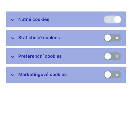
Bankovní rada ČNB na svém dnešním zasedání rozhodla snížit
limitní repo sazbu o 1/2 procentního bodu na 4,75 %. Zároveň
Nutné cookies
rozhodla snížit diskontní sazbu na 3,75 % a lombardní sazbu na
5,75 %. Nově stanovené úrokové sazby jsou platné počínaje
zítřkem 30. 11. 2001.
Statistické cookies
Alice Frišaufová
Mluvčí ČNB
Preferenční cookies
Marketingové cookies
Zůstaňme v kontaktu
Newsletter