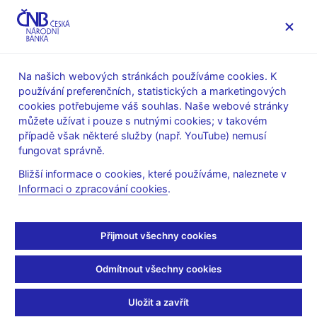
MENU
Na našich webových stránkách používáme cookies. K
používání preferenčních, statistických a marketingových
Úvod
Stalo se
Tiskové zprávy
cookies potřebujeme váš souhlas. Naše webové stránky
můžete užívat i pouze s nutnými cookies; v takovém
TISKOVÉ ZPRÁVY
29. 11. 2001
případě však některé služby (např. YouTube) nemusí
Změna sazeb: 2T repo
fungovat správně.
Bližší informace o cookies, které používáme, naleznete v
sazba 4,75%, diskontní
Informaci o zpracování cookies
.
sazba 3,75%, lombardní
Přijmout všechny cookies
sazba 5,75%
Odmítnout všechny cookies
Sdílejte
Uložit a zavřít