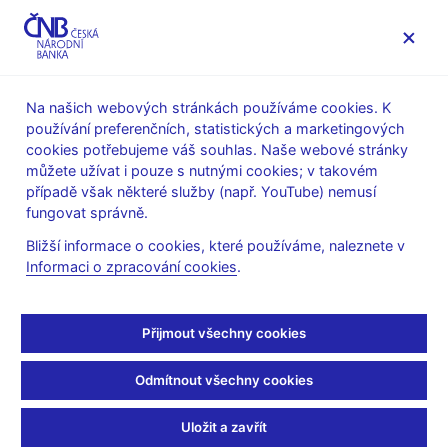
MENU
Na našich webových stránkách používáme cookies. K
používání preferenčních, statistických a marketingových
Úvod
Stalo se
Tiskové zprávy
cookies potřebujeme váš souhlas. Naše webové stránky
můžete užívat i pouze s nutnými cookies; v takovém
TISKOVÉ ZPRÁVY
27. 1. 2005
případě však některé služby (např. YouTube) nemusí
Změna sazeb: 2T repo
fungovat správně.
Bližší informace o cookies, které používáme, naleznete v
sazba 2,25 %, diskontní
Informaci o zpracování cookies
.
sazba 1,25 %, lombardní
Přijmout všechny cookies
sazba 3,25 %
Odmítnout všechny cookies
Sdílejte
Uložit a zavřít