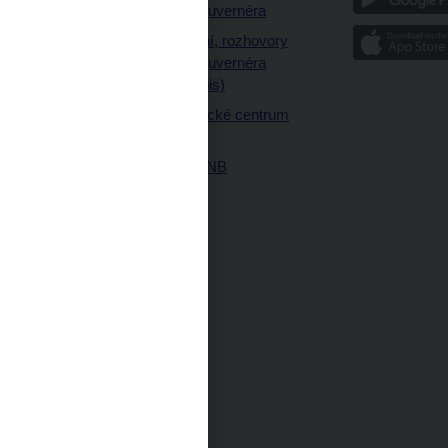
a články guvernéra
ázky
Vystoupení, rozhovory
ajetku
a články guvernéra
ných prostor
(úplný výpis)
Návštěvnické centrum
ČNB
Historie ČNB