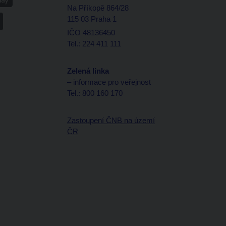
Na Příkopě 864/28
115 03 Praha 1
IČO 48136450
Tel.: 224 411 111
Zelená linka
– informace pro veřejnost
Tel.: 800 160 170
Zastoupení ČNB na území
ČR