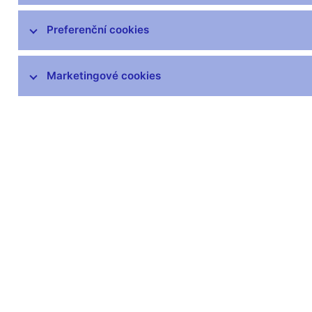
Preferenční cookies
Marketingové cookies
Zůstaňme v kontaktu
Newsle
Nejčastější odkazy
Povinné 
Výměna neplatných
Úřední desk