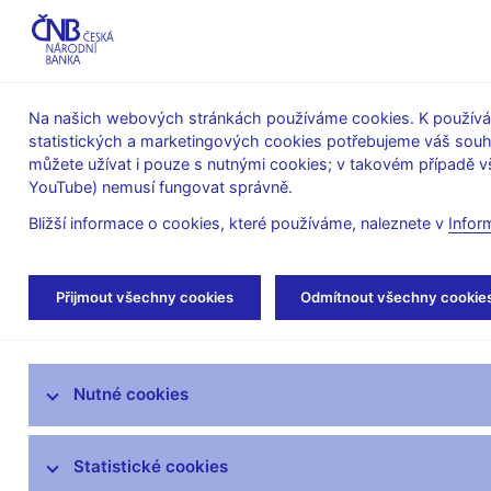
ABO-K
Na našich webových stránkách používáme cookies. K používán
statistických a marketingových cookies potřebujeme váš sou
O ČNB
Měnová
Finanční
můžete užívat i pouze s nutnými cookies; v takovém případě vš
YouTube) nemusí fungovat správně.
politika
stabilita
Bližší informace o cookies, které používáme, naleznete v
Infor
Úvod
Stalo se
Tiskové zprávy
Přijmout všechny cookies
Odmítnout všechny cookie
Aktuality
Nutné cookies
Tiskové zprávy
Kalendář
Statistické cookies