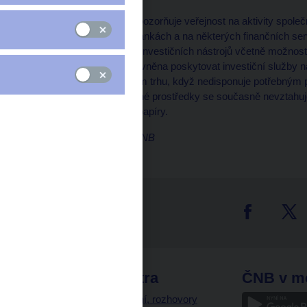
Česká národní banka upozorňuje veřejnost na aktivity společ
svých internetových stránkách a na některých finančních s
investování do různých investičních nástrojů včetně možnos
PLUS500 Ltd. není oprávněna poskytovat investiční služby 
podnikání na kapitálovém trhu, když nedisponuje potřebným 
dohledu ČNB. Na vložené prostředky se současně nevztahu
obchodníků s cennými papíry.
Marek Petruš, mluvčí ČNB
tter
odkazy
ČNB extra
ČNB v m
a
Vystoupení, rozhovory