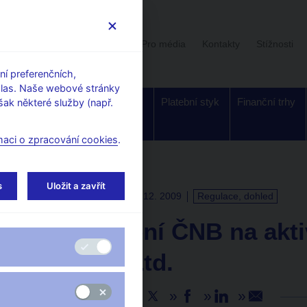
Uživatelská sekce
Stalo se
Pro média
Kontakty
Stížnosti
í preferenčních,
hlas. Naše webové stránky
Dohled a
Bankovky a
Platební styk
Finanční trhy
ak některé služby (např.
regulace
mince
maci o zpracování cookies
.
s
Uložit a zavřít
TISKOVÉ ZPRÁVY
18. 12. 2009
Regulace, dohled
Upozornění ČNB na aktiv
Plus500 Ltd.
Sdílejte