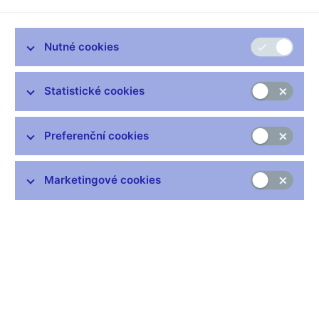
tuto pozici jej jmenovala bankovní rada na základě výsledku
výběrového řízení dne 20. března 2025. Do nástupu Petra
Sklenáře povede sekci měnovou Jakub Matějů, současný
Nutné cookies
náměstek ředitele sekce pověřený řízením odboru
makroekonomických prognóz.
Statistické cookies
Petr Sklenář
je absolventem Ekonomicko-správní fakulty
Masarykovy univerzity v Brně v oboru národní hospodářství.
Svou profesní kariéru zahájil jako finanční analytik ve
Preferenční cookies
společnosti Atlantik finanční trhy, kde se specializoval na
makroekonomickou analýzu a predikci vývoje české
Marketingové cookies
ekonomiky. Od roku 2011 působí v J&T Bance na pozici
hlavního ekonoma. V rámci své práce se věnuje analýze
makroekonomických dat, prognózám ekonomického vývoje a
hodnocení situace na finančních trzích. Opakovaně získal
ocenění Best Economic Forecaster Awards pro Českou
republiku udělované agenturou Focus Economics (za roky 2021
až 2023).
Jakub Holas
ředitel odboru komunikace