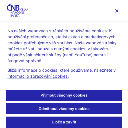
MENU
Na našich webových stránkách používáme cookies. K
používání preferenčních, statistických a marketingových
Úvod
Stalo se
Tiskové zprávy
cookies potřebujeme váš souhlas. Naše webové stránky
můžete užívat i pouze s nutnými cookies; v takovém
TISKOVÉ ZPRÁVY
20. 3. 2025
O ČNB
případě však některé služby (např. YouTube) nemusí
fungovat správně.
Ředitelem sekce měnové
Bližší informace o cookies, které používáme, naleznete v
Informaci o zpracování cookies
.
bude Petr Sklenář
Sdílejte
Přijmout všechny cookies
Odmítnout všechny cookies
Petr Sklenář se s účinností od 1. června 2025 stane novým
Uložit a zavřít
ředitelem sekce měnové České národní banky (ČNB). Na