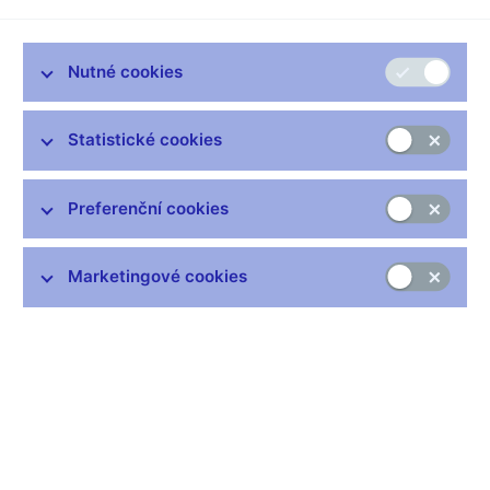
do 28. listopadu 2008. Důvodem prodloužení je poskytnutí
dodatečného času pro získání povolení v oblasti ochrany
hospodářské soutěže jako jednoho z předpokladů pro úspěšné
Nutné cookies
dokončení nabídky převzetí.
Pavlína Bolfová, mluvčí ČNB
Statistické cookies
Preferenční cookies
Zůstaňme v kontaktu
Newsletter
Marketingové cookies
Nejčastější odkazy