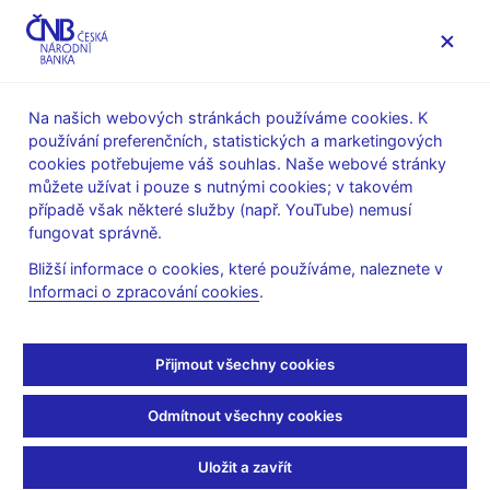
MENU
Na našich webových stránkách používáme cookies. K
používání preferenčních, statistických a marketingových
Úvod
Stalo se
Tiskové zprávy
cookies potřebujeme váš souhlas. Naše webové stránky
můžete užívat i pouze s nutnými cookies; v takovém
TISKOVÉ ZPRÁVY
18. 9. 2008
případě však některé služby (např. YouTube) nemusí
Prodloužení nabídky
fungovat správně.
Bližší informace o cookies, které používáme, naleznete v
převzetí Zentivy
Informaci o zpracování cookies
.
Sdílejte
Přijmout všechny cookies
Odmítnout všechny cookies
Česká národní banka schválila žádost společnosti Sanofi-
Aventis Europe o prodloužení doby závaznosti nabídky převzetí
Uložit a zavřít
určené držitelům akcií společnosti Zentiva N.V., a to o 10 týdnů