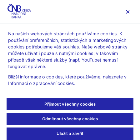
MENU
Na našich webových stránkách používáme cookies. K
používání preferenčních, statistických a marketingových
Úvod
Stalo se
Tiskové zprávy
cookies potřebujeme váš souhlas. Naše webové stránky
můžete užívat i pouze s nutnými cookies; v takovém
TISKOVÉ ZPRÁVY
1. 6. 2004
případě však některé služby (např. YouTube) nemusí
Přerušení programu
fungovat správně.
Bližší informace o cookies, které používáme, naleznete v
reverzních aukcí
Informaci o zpracování cookies
.
Sdílejte
Přijmout všechny cookies
Odmítnout všechny cookies
Ministerstvi financí přerušuje na přechodnou dobu program
reverzních aukcí s platností od 1.6.2004. Důvodem je současná
Uložit a zavřít
nepříznivá situace na domácím i zahraničním trhu dluhopisů.