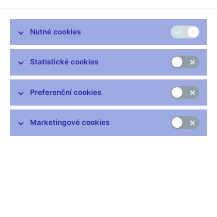
Nutné cookies
Zůstaňme v kontaktu
Newsletter
Statistické cookies
Preferenční cookies
Marketingové cookies
Nejčastější odkazy
Výměna neplatných bankovek
Informace k Sberbank CZ
Výměna poškozených peněz
Seznamy regulovaných a registrovaných subjektů
Kurzy devizového trhu