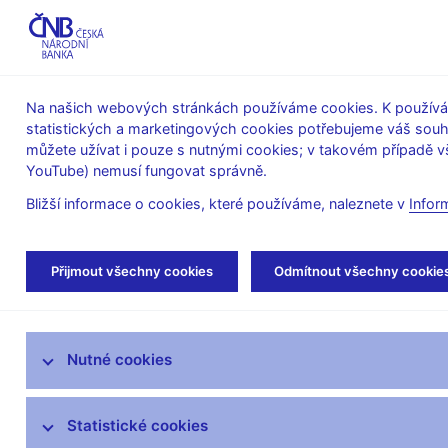
ABO-K
Na našich webových stránkách používáme cookies. K používán
statistických a marketingových cookies potřebujeme váš sou
O ČNB
Měnová
Finanční
můžete užívat i pouze s nutnými cookies; v takovém případě vš
YouTube) nemusí fungovat správně.
politika
stabilita
Bližší informace o cookies, které používáme, naleznete v
Infor
Úvod
Stalo se
Tiskové zprávy
Přijmout všechny cookies
Odmítnout všechny cookie
Aktuality
Nutné cookies
Tiskové zprávy
Kalendář
Statistické cookies