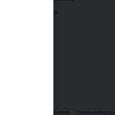
ČNB
Historie ČNB
© ČNB 2026
Mapa stránek
Ochrana osobních úda