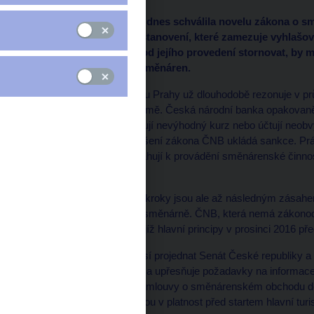
Poslanecká sněmovna dnes schválila novelu zákona o smě
národní banka. Díky ustanovení, které zamezuje vyhlašov
transakci do tří hodin od jejího provedení stornovat, by 
praktikami některých směnáren.
Téma směnáren v centru Prahy už dlouhodobě rezonuje v prův
hlavního města i celé země. Česká národní banka opakovaně ř
směnáren, které poskytují nevýhodný kurz nebo účtují neob
kontroly. V případě porušení zákona ČNB ukládá sankce. P
povinností, které se vztahují k provádění směnárenské činn
Chequepoint.
Všechny výše uvedené kroky jsou ale až následným zásahem
sjednávání obchodu ve směnárně. ČNB, která nemá zákonodár
přijaté novely zákona, jejíž hlavní principy v prosinci 2016 př
Novela, kterou ještě musí projednat Senát České republiky 
výhodnějších VIP kurzů a upřesňuje požadavky na informace
moci také odstoupit od smlouvy o směnárenském obchodu do t
navrhované změny vejdou v platnost před startem hlavní turi