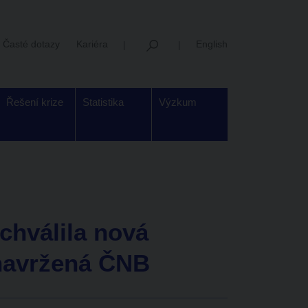
Časté dotazy
Kariéra
English
Řešení krize
Statistika
Výzkum
hválila nová
 navržená ČNB