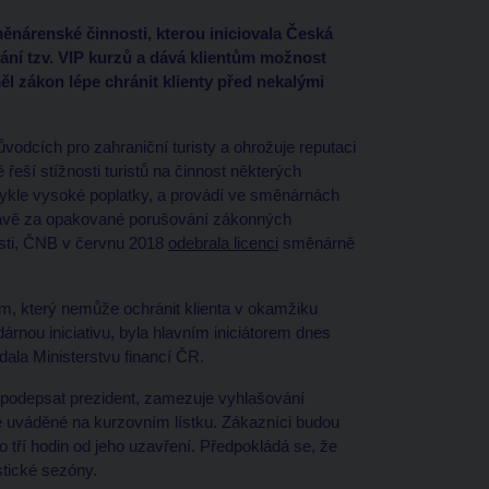
nárenské činnosti, kterou iniciovala Česká
ání tzv. VIP kurzů a dává klientům možnost
měl zákon lépe chránit klienty před nekalými
odcích pro zahraniční turisty a ohrožuje reputaci
eší stížnosti turistů na činnost některých
vykle vysoké poplatky, a provádí ve směnárnách
rávě za opakované porušování zákonných
osti, ČNB v červnu 2018
odebrala licenci
směnárně
, který nemůže ochránit klienta v okamžiku
nou iniciativu, byla hlavním iniciátorem dnes
edala Ministerstvu financí ČR.
a podepsat prezident, zamezuje vyhlašování
 uváděné na kurzovním lístku. Zákazníci budou
ří hodin od jeho uzavření. Předpokládá se, že
stické sezóny.