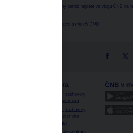
Zásady bezpečné výměny peněz najdete
ve vlogu
ČNB na int
Markéta Fišerová
ředitelka odboru komunikace a mluvčí ČNB
tter
odkazy
ČNB extra
ČNB v m
a
Vystoupení, rozhovory
a články guvernéra
ázky
Vystoupení, rozhovory
ajetku
a články guvernéra
ných prostor
(úplný výpis)
Návštěvnické centrum