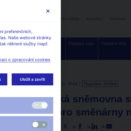
Uživatelská sekce
Stalo se
Pro média
Kontakty
Stížnosti
í preferenčních,
hlas. Naše webové stránky
Dohled a
Bankovky a
Platební styk
Finanční trhy
ak některé služby (např.
regulace
mince
maci o zpracování cookies
.
s
Uložit a zavřít
TISKOVÉ ZPRÁVY
14. 11. 2018
Regulace, dohled
Poslanecká sněmovna sc
pravidla pro směnárny
Sdílejte