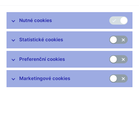
Průzkum průměrných denních obratů na devizových trzích
provádí Česká národní banka čtyřikrát ročně, a to v lednu,
dubnu, červenci a v říjnu. V posledním průzkumu, který proběhl
Nutné cookies
v týdnu od 18. do 22. října 2021, se průměrný denní obrat zvýšil
v porovnání s červencem 2021 o 136,5 miliony USD (2,1 %) na
Statistické cookies
5.568 milionů USD.
říjen
červenec
Změna
Preferenční cookies
2021
2021
Celkový obrat
6568,0
6431,5
2,1%
Marketingové cookies
Spotové
952,5
729,0
30,7%
operace
Forwardy a
5459,5
5657,5
-3,5%
swapy
Opce
156,0
45,0
246,7%
údaje v miliónech USD