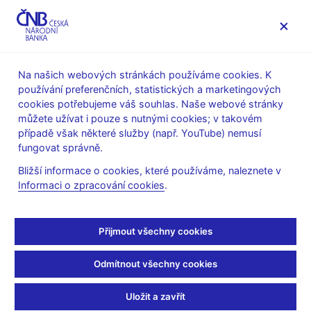
MENU
Na našich webových stránkách používáme cookies. K
používání preferenčních, statistických a marketingových
Úvod
Stalo se
Tiskové zprávy
cookies potřebujeme váš souhlas. Naše webové stránky
můžete užívat i pouze s nutnými cookies; v takovém
TISKOVÉ ZPRÁVY
10. 11. 2021
Finanční trhy
případě však některé služby (např. YouTube) nemusí
fungovat správně.
Obraty na devizovém
Bližší informace o cookies, které používáme, naleznete v
Informaci o zpracování cookies
.
trhu v týdnu
od 18. do 22. října 2021
Přijmout všechny cookies
Sdílejte
Odmítnout všechny cookies
Uložit a zavřít