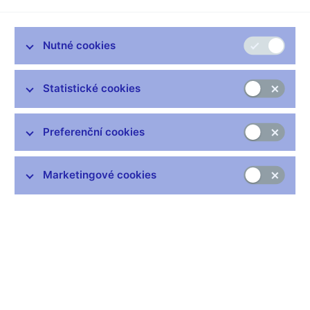
schválila realizaci pamětní stříbrné dvousetkoruny ke 100.
výročí narození Jaroslava Ježka. Autorem výtvarného návrhu je
pan Josef Oplištil.
Nutné cookies
Návrhy mincí vzešly z veřejné soutěže, jejíž hodnocení v
Komisi pro posuzování návrhů na české peníze proběhlo dne
Statistické cookies
18. října 2005 v České národní bance. Podrobnosti o soutěži a
výtvarných návrzích budou zvěřejněny na webových stránkách
ČNB.
Preferenční cookies
Pavlína Bolfová, mluvčí ČNB
Marketingové cookies
Zůstaňme v kontaktu
Newsletter