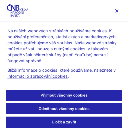
MENU
Na našich webových stránkách používáme cookies. K
používání preferenčních, statistických a marketingových
Úvod
Stalo se
Tiskové zprávy
cookies potřebujeme váš souhlas. Naše webové stránky
můžete užívat i pouze s nutnými cookies; v takovém
TISKOVÉ ZPRÁVY
10. 11. 2005
případě však některé služby (např. YouTube) nemusí
Jednání bankovní rady -
fungovat správně.
Bližší informace o cookies, které používáme, naleznete v
schválena realizace
Informaci o zpracování cookies
.
pamětní mince
Přijmout všechny cookies
Sdílejte
Odmítnout všechny cookies
Uložit a zavřít
Bankovní rada ČNB na svém jednání dne 10. listopadu 2005