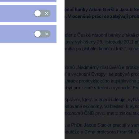
Ekonomové České národní banky Adam Geršl a Jakub Seidl
Františka Vencovského. V oceněné práci se zabývají pro
banky Basel III.
Adam Geršl a Jakub Seidler z České národní banky získali pr
Vencovského. Výsledky byly vyhlášeny 25. listopadu 2011 při
„Česká a světová ekonomika po globální finanční krizi“, kon
Miroslava Singera.
Vítězná práce obou ekonomů „Nadměrný růst úvěrů a proticykl
evidence ze zemí střední a východní Evropy“ se zabývá prob
a ukazuje, že způsob kalibrace proticyklického kapitálového
bankovní dohled nemusí být pro země střední a východní Ev
Vysoká škola finanční a správní, která ocenění uděluje, vyhlás
cílem podpořit mladé talentované ekonomy. Vzhledem k vysok
první místa, vedle obou ekonomů ČNB první místo získal t
PhDr. Adam Geršl, Ph.D. a PhDr. Jakub Seidler pracují v sa
Geršl patřil mezi vítěze soutěže o Cenu profesora Františka