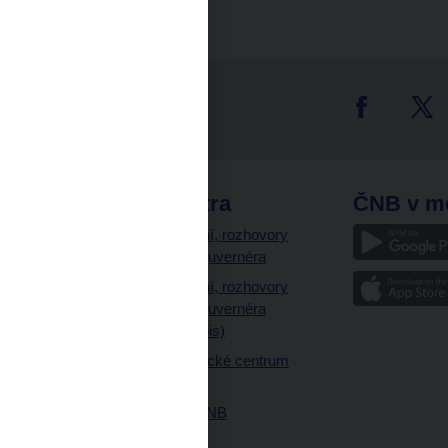
tter
odkazy
ČNB extra
ČNB v m
a
Vystoupení, rozhovory
a články guvernéra
ázky
Vystoupení, rozhovory
ajetku
a články guvernéra
ných prostor
(úplný výpis)
Návštěvnické centrum
ČNB
Historie ČNB