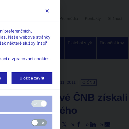
Uživatelská sekce
Stalo se
Pro média
Kontakty
Stížnosti
í preferenčních,
hlas. Naše webové stránky
Dohled a
Bankovky a
Platební styk
Finanční trhy
ak některé služby (např.
regulace
mince
maci o zpracování cookies
.
s
Uložit a zavřít
TISKOVÉ ZPRÁVY
28. 11. 2011
O ČNB
Ekonomové ČNB získali 
Vencovského
Sdílejte