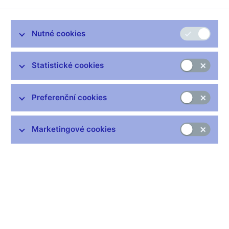
Česká národní banka ve třetím čtvrtletí dokončila letošní
Nutné cookies
dohledové zátěžové testy pojišťoven. Jejich výsledky
prokázaly, že pojišťovací sektor je i nadále schopen
Statistické cookies
odolávat zhoršeným ekonomickým podmínkám. Testování
bylo provedeno na datech z konce roku 2024.
Preferenční cookies
Dohledových zátěžových testů pojišťoven
se v letošním roce
zúčastnilo 17 tuzemských pojišťoven, jejichž podíl na domácím
trhu dle hrubého předepsaného pojistného v roce 2024 činil
Marketingové cookies
99,3 %. V zátěžovém testu byl vyhodnocován dopad šoků u
jednotlivých rizik na solventnostní poměr každé pojišťovny
(tj. poměr jejího použitelného kapitálu a solventnostního
kapitálového požadavku). Zátěžový test byl zaměřen
na testování dopadu tržních rizik, rizika přírodních katastrof,
rizika poklesu pojistného u neživotního pojištění a rizika
okamžitého storna části životního portfolia pojišťovny.
Výsledky zátěžového testu pojišťoven
ukázaly, že
pojišťovací
sektor jako celek byl ke konci roku 2024 dostatečně