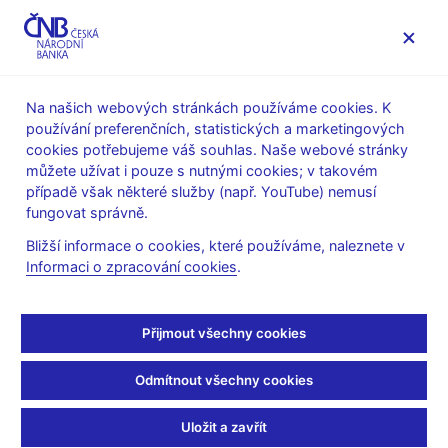
MENU
Na našich webových stránkách používáme cookies. K
používání preferenčních, statistických a marketingových
Úvod
Stalo se
Tiskové zprávy
cookies potřebujeme váš souhlas. Naše webové stránky
můžete užívat i pouze s nutnými cookies; v takovém
TISKOVÉ ZPRÁVY
13. 10. 2025
Finanční stabilita
případě však některé služby (např. YouTube) nemusí
fungovat správně.
Dohledové zátěžové
Bližší informace o cookies, které používáme, naleznete v
Informaci o zpracování cookies
.
testy opět prokázaly
vysokou odolnost
Přijmout všechny cookies
domácích pojišťoven
Odmítnout všechny cookies
Sdílejte
Uložit a zavřít