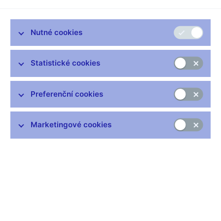
budově ústředí a pobočky Praha. Běžný provoz budovy byl
obnoven v 10.50 hodin.
Nutné cookies
Cvičení prověřilo postupy evakuace zaměstnanců a klientů
ČNB v případě mimořádné události.
Statistické cookies
Vyhláška Ministerstva vnitra ČR o stanovení podmínek požární
bezpečnosti a výkonu státního požárního dozoru ukládá ČNB
povinnost provést ve svých objektech cvičnou evakuaci
Preferenční cookies
nejméně jednou ročně.
Markéta Fišerová
Marketingové cookies
ředitelka odboru komunikace a mluvčí ČNB
Zůstaňme v kontaktu
Newsletter