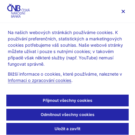
MENU
Na našich webových stránkách používáme cookies. K
používání preferenčních, statistických a marketingových
Úvod
Stalo se
Tiskové zprávy
cookies potřebujeme váš souhlas. Naše webové stránky
můžete užívat i pouze s nutnými cookies; v takovém
TISKOVÉ ZPRÁVY
31. 7. 2019
Jiné
případě však některé služby (např. YouTube) nemusí
fungovat správně.
Cvičná evakuace v
Bližší informace o cookies, které používáme, naleznete v
Informaci o zpracování cookies
.
budově ČNB
Sdílejte
Přijmout všechny cookies
Odmítnout všechny cookies
Česká národní banka vyhlásila dne 31. července 2019 v
Uložit a zavřít
10.05 hodin cvičný požární poplach s následnou evakuací v