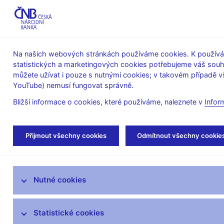
ABO-K
Na našich webových stránkách používáme cookies. K používán
statistických a marketingových cookies potřebujeme váš sou
O ČNB
Měnová
Finanční
můžete užívat i pouze s nutnými cookies; v takovém případě vš
YouTube) nemusí fungovat správně.
politika
stabilita
Bližší informace o cookies, které používáme, naleznete v
Infor
Úvod
Stalo se
Tiskové zprávy
Přijmout všechny cookies
Odmítnout všechny cookie
Aktuality
Nutné cookies
Tiskové zprávy
Kalendář
Statistické cookies