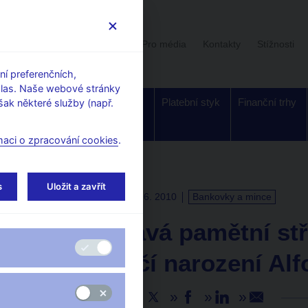
Uživatelská sekce
Stalo se
Pro média
Kontakty
Stížnosti
í preferenčních,
hlas. Naše webové stránky
Dohled a
Bankovky a
Platební styk
Finanční trhy
ak některé služby (např.
regulace
mince
maci o zpracování cookies
.
s
Uložit a zavřít
TISKOVÉ ZPRÁVY
22. 6. 2010
Bankovky a mince
ČNB vydává pamětní stř
150. výročí narození Al
Sdílejte