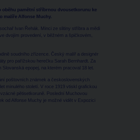
o oběhu pamětní stříbrnou dvousetkorunu ke
o malíře Alfonse Muchy.
chař Ivan Řehák. Minci ze slitiny stříbra a mědi
e ve dvojím provedení, v běžném a špičkovém,
odině soudního zřízence. Český malíř a designér
áty pro pařížskou herečku Sarah Bernhardt. Za
n Slovanská epopej, na kterém pracoval 18 let.
ování poštovních známek a československých
 minulého století. V roce 1919 vtiskl grafickou
i vzácné pětisetkoruně. Poslední Muchovou
k od Alfonse Muchy je možné vidět v Expozici