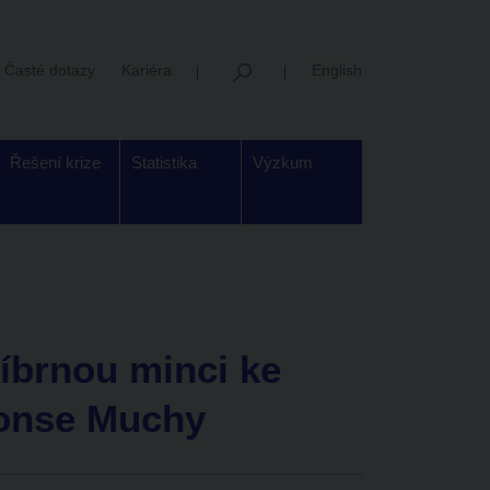
Časté dotazy
Kariéra
English
Řešení krize
Statistika
Výzkum
íbrnou minci ke
fonse Muchy