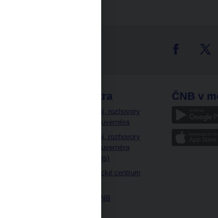
tter
odkazy
ČNB extra
ČNB v m
a
Vystoupení, rozhovory
a články guvernéra
ázky
Vystoupení, rozhovory
ajetku
a články guvernéra
ných prostor
(úplný výpis)
Návštěvnické centrum
ČNB
Historie ČNB