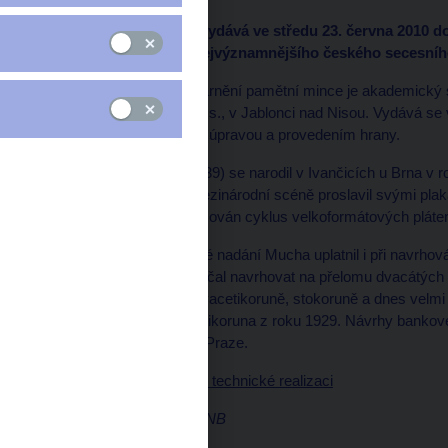
Česká národní banka vydává ve středu 23. června 2010 d
150. výročí narození nejvýznamnějšího českého secesníh
Autorem grafického ztvárnění pamětní mince je akademický so
razí Česká mincovna, a.s., v Jablonci nad Nisou. Vydává s
které se liší povrchovou úpravou a provedením hrany.
Alfons Mucha (1860–1939) se narodil v Ivančicích u Brna v r
období secese se na mezinárodní scéně proslavil svými plak
jeho životní dílo je považován cyklus velkoformátových pláte
Své všestranné výtvarné nadání Mucha uplatnil i při navrh
bankovek. Bankovky začal navrhovat na přelomu dvacátých let
podobu desetikoruně, dvacetikoruně, stokoruně a dnes velm
bankovkou byla padesátikoruna z roku 1929. Návrhy bankove
České národní banky v Praze.
Podrobnější informace o technické realizaci
Marek Petruš, mluvčí ČNB