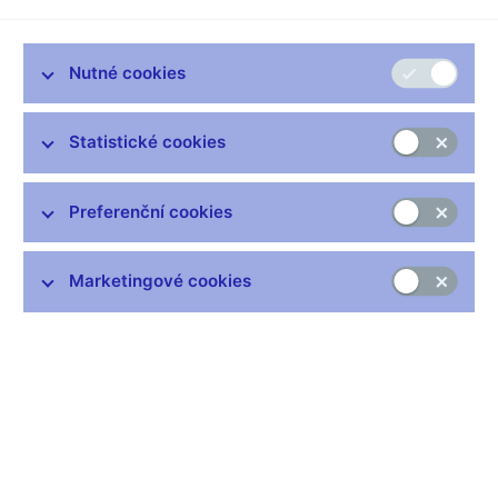
Česká národní banka vydává pamětní stříbrnou minci s
motivem Petra Voka. V roce 2011 uplyne 400 let od doby, kdy
tento poslední představitel významného šlechtického rodu
Nutné cookies
Rožmberků zemřel. Mince s nominální hodnotou 200 Kč bude v
prodeji od 19. října 2011.
Statistické cookies
„Vzhledem k významu Petra Voka pro umělecký a kulturní
odkaz naší země se k připomenutí tohoto výrazného a
posledního představitele rodu Rožmberků přidává Česká
Preferenční cookies
národní banka vydáním pamětní mince,“ uvedl člen bankovní
rady ČNB Pavel Řežábek, který dohlíží na činnost sekce
Marketingové cookies
peněžní a platebního styku.
Mince je vyražena ve dvojím provedení. V běžné kvalitě v počtu
8 300 kusů, náklad ve špičkové kvalitě počítá s 10 400 kusy. Na
líci dvousetkoruny je zobrazen klášter Vyšší Brod, místo
posledního odpočinku Petra Voka, a rozlomený rožmberský erb
symbolizující vymření rodu Rožmberků. Motivem rubové strany
je Vokův portrét v dobovém oděvu. Autory grafického ztvárnění
jsou Jaroslav Bejvl (lícní strana) a Petr Horák (rubová strana).
Petr Vok z Rožmberka je veřejnosti známý nejenom pro svoji