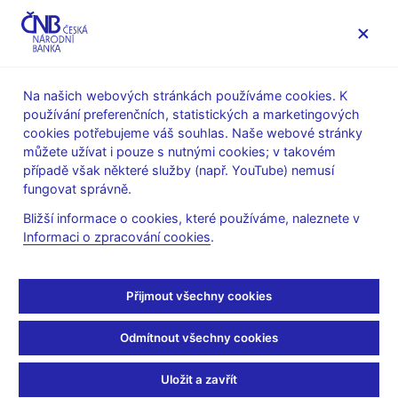
MENU
Na našich webových stránkách používáme cookies. K
používání preferenčních, statistických a marketingových
Úvod
Stalo se
Tiskové zprávy
cookies potřebujeme váš souhlas. Naše webové stránky
můžete užívat i pouze s nutnými cookies; v takovém
TISKOVÉ ZPRÁVY
18. 10. 2011
Bankovky a mince
případě však některé služby (např. YouTube) nemusí
fungovat správně.
ČNB vydává pamětní
Bližší informace o cookies, které používáme, naleznete v
Informaci o zpracování cookies
.
minci věnovanou Petru
Vokovi z Rožmberka
Přijmout všechny cookies
Sdílejte
Odmítnout všechny cookies
Uložit a zavřít