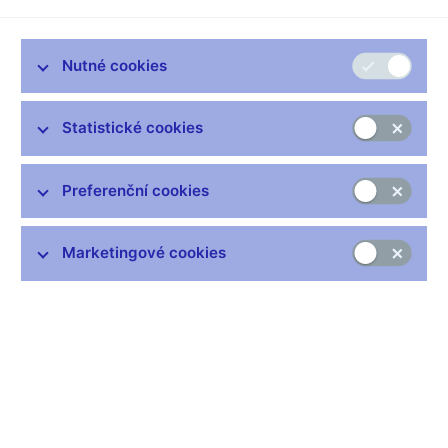
Česká národní banka (ČNB) připravuje emise tří nových
bankovek. V září 2026 vydá oběžnou bankovku 5 000 Kč
s unikátním holografickým přítiskem. Na přelomu let 2027 a
Nutné cookies
2028 vydá dvě pamětní bankovky nominální hodnoty 100
Kč.
Statistické cookies
Pětitisícikoruna s unikátním holografickým přítiskem
připomene výročí 100 let od vzniku první nezávislé centrální
banky Československa – Národní banky Československé.
Preferenční cookies
Přítisk je tvořen fólií s nanoefekty, která je horkou ražbou
aplikována na pětitisícikorunovou bankovku vzoru 2023. Hlavní
Marketingové cookies
motiv nanostruktury tvoří slavnostní logo ČNB k 100. výročí
zahájení činnosti Národní banky Československé. V pravé části
fólie jej doplňuje portrét prvního československého prezidenta
Tomáše Garrigua Masaryka a QR kód. Přítisk nijak nemění
základní výtvarné zpracování bankovky 5 000 Kč, která
zůstává zákonným platidlem v České republice.
Celkem 200 tisíc bankovek s přítiskem bude k dispozici od
22. září 2026 do vyčerpání zásob na pokladnách ČNB v Praze,
Brně, Hradci Králové a Ostravě. Zájemci si je budou moci