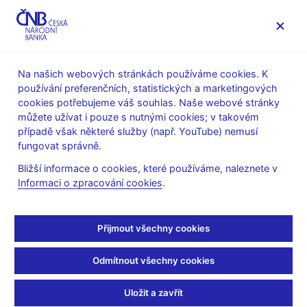
MENU
Na našich webových stránkách používáme cookies. K
používání preferenčních, statistických a marketingových
Úvod
Stalo se
Tiskové zprávy
cookies potřebujeme váš souhlas. Naše webové stránky
můžete užívat i pouze s nutnými cookies; v takovém
TISKOVÉ ZPRÁVY
9. 6. 2026
Bankovky a mince
případě však některé služby (např. YouTube) nemusí
fungovat správně.
ČNB vydá bankovku 5
Bližší informace o cookies, které používáme, naleznete v
Informaci o zpracování cookies
.
000 Kč s přítiskem a dvě
pamětní stokoruny
Přijmout všechny cookies
Sdílejte
Odmítnout všechny cookies
Uložit a zavřít