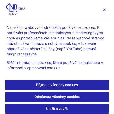
MENU
Na našich webových stránkách používáme cookies. K
používání preferenčních, statistických a marketingových
Úvod
Stalo se
Tiskové zprávy
cookies potřebujeme váš souhlas. Naše webové stránky
můžete užívat i pouze s nutnými cookies; v takovém
TISKOVÉ ZPRÁVY
2. 8. 2007
případě však některé služby (např. YouTube) nemusí
ČNB rozhodla o
fungovat správně.
Bližší informace o cookies, které používáme, naleznete v
ukončení platnosti
Informaci o zpracování cookies
.
padesátihaléřových
Přijmout všechny cookies
mincí
Odmítnout všechny cookies
Sdílejte
Uložit a zavřít