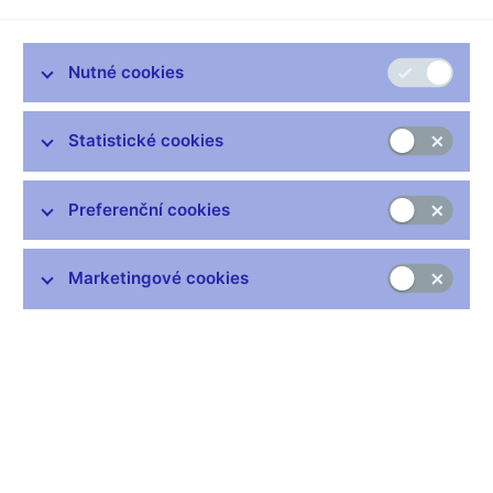
Bankovní rada České národní banky rozhodla o ukončení
platnosti mincí nominální hodnoty 50 haléřů k datu 31.
Nutné cookies
srpna 2008.
Od 1. září 2008 tak nebude možné těmito mincemi
platit za zboží ani služby.
Statistické cookies
"Hlavními důvody pro toto rozhodnutí je skutečnost, že
50haléře přestávají plnit základní funkci oběživa. V
současné době je v oběhu 410 milionů kusů, což
Preferenční cookies
představuje 41 padesátníků na osobu včetně kojenců,"
říká
Pavel Řežábek, vrchní ředitel a člen bankovní rady ČNB.
Marketingové cookies
Doba výměny neplatných mincí komerčními bankami bude
vyhláškou České národní banky stanovena na jeden rok. Toto
období, které je stejné jako v předchozích případech ukončení
platnosti bankovek nebo mincí, bude trvat od 1. září 2008 do 31.
srpna 2009. Česká národní banka pak bude v souladu s
připravovanou vyhláškou přijímat a měnit neplatné
padesátihaléře ještě po dobu dalších pěti let až do konce srpna
2014.