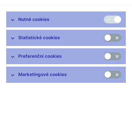
Česká národní banka vydá u příležitosti 100. výročí vzniku
Nutné cookies
československého státu oběžné mince v hodnotě 20 Kč
s portréty zakladatelů republiky – T. G. Masaryka, M. R.
Statistické cookies
Štefánika a E. Beneše. Mince budou k dostání od středy
24. října.
Preferenční cookies
Jedná se o nové vzory oběžných mincí s nominální hodnotou
20 Kč. Od klasické
dvacetikoruny s knížetem Václavem na koni
se budou vzory roku 2018 lišit jinou rubovou stranou. Lícní
Marketingové cookies
strana mince s českým lvem a letopočtem se nezmění, rubová
strana bude mít tři varianty a ponese portréty hlavních tvůrců
československého státu – Tomáše Garrigua Masaryka, Milana
Rastislava Štefánika a Edvarda Beneše.
Do oběhu se dostane 200 000 kusů mincí od každého motivu,
celkem tedy 600 000 mincí emise s názvem Významné
osobnosti československého státu.
Vzhledem k tomu, že se nejedná o pamětní, ale o oběžné