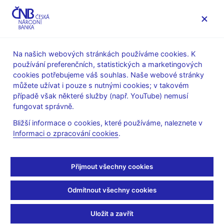
MENU
Na našich webových stránkách používáme cookies. K
používání preferenčních, statistických a marketingových
Úvod
Stalo se
Tiskové zprávy
cookies potřebujeme váš souhlas. Naše webové stránky
můžete užívat i pouze s nutnými cookies; v takovém
TISKOVÉ ZPRÁVY
1. 12. 2008
případě však některé služby (např. YouTube) nemusí
ČNB připravuje nový
fungovat správně.
Bližší informace o cookies, které používáme, naleznete v
vzor 500 Kč bankovky
Informaci o zpracování cookies
.
Sdílejte
Přijmout všechny cookies
Odmítnout všechny cookies
Česká národní banka připravuje na duben 2009 vydání nového
vzoru 500 Kč bankovek doplněného o nové či zdokonalené
Uložit a zavřít
ochranné prvky (např. vodoznak, ochranný proužek, opticky