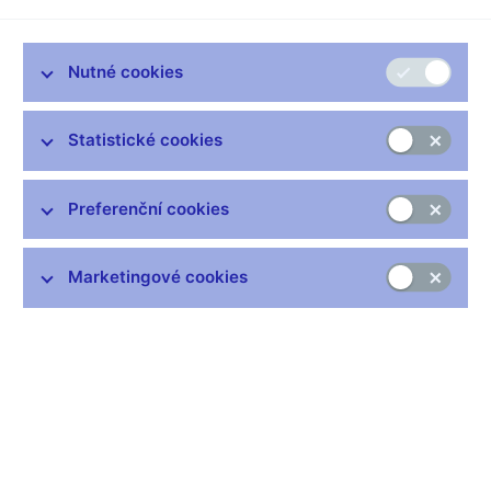
Bankovní rada České národní banky se rozhodla ponechat
dvoutýdenní dodávací repo operace v platnosti bez
časového omezení. Existence těchto opatření má význam
Nutné cookies
pro stabilitu domácího finančního trhu a fungování
domácího trhu se státními dluhopisy.
Statistické cookies
"Tyto nástroje sice nejsou bankami v posledních měsících
využívány, nicméně vzhledem k volatilnímu vývoji na
zahraničních finančních trzích považuje ČNB za vhodné, aby
Preferenční cookies
tyto nástroje zůstaly k dispozici
" uvedla členka bankovní rady
ČNB Eva Zamrazilová, která dohlíží na činnost sekce
Marketingové cookies
bankovních obchodů.
ČNB rovněž ponechala beze změny v platnosti devizové
swapy, které slouží pro dodávání korunové likvidity za eura.
Technické parametry dvoutýdenních dodávacích repo operací
zůstávají beze změny.
ČNB si ponechává možnost v reakci na tržní vývoj parametry
dále měnit.