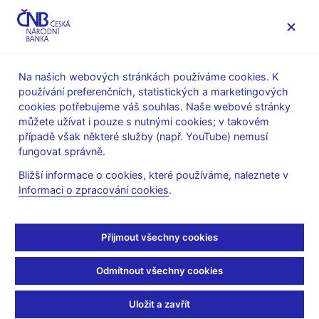
MENU
Na našich webových stránkách používáme cookies. K
používání preferenčních, statistických a marketingových
Úvod
Stalo se
Tiskové zprávy
cookies potřebujeme váš souhlas. Naše webové stránky
můžete užívat i pouze s nutnými cookies; v takovém
TISKOVÉ ZPRÁVY
29. 9. 2011
Měnová politika
případě však některé služby (např. YouTube) nemusí
fungovat správně.
ČNB ponechává
Bližší informace o cookies, které používáme, naleznete v
Informaci o zpracování cookies
.
dvoutýdenní dodávací
repo operace v platnosti
Přijmout všechny cookies
Sdílejte
Odmítnout všechny cookies
Uložit a zavřít