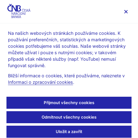
MENU
Na našich webových stránkách používáme cookies. K
používání preferenčních, statistických a marketingových
Úvod
Stalo se
Tiskové zprávy
cookies potřebujeme váš souhlas. Naše webové stránky
můžete užívat i pouze s nutnými cookies; v takovém
TISKOVÉ ZPRÁVY
7. 5. 2026
Měnová politika
případě však některé služby (např. YouTube) nemusí
fungovat správně.
ČNB ponechala úrokové
Bližší informace o cookies, které používáme, naleznete v
Informaci o zpracování cookies
.
sazby na stávající úrovni
Sdílejte
Přijmout všechny cookies
Odmítnout všechny cookies
Bankovní rada ČNB na svém dnešním jednání ponechala
Uložit a zavřít
úrokové sazby na stávající úrovni. Dvoutýdenní repo sazba