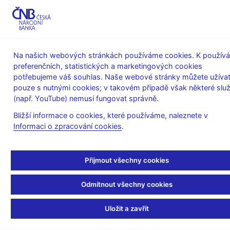
MENU
Na našich webových stránkách používáme cookies. K používá
preferenčních, statistických a marketingových cookies
Úvod
Stalo se
Kalendář
potřebujeme váš souhlas. Naše webové stránky můžete užívat
pouze s nutnými cookies; v takovém případě však některé slu
KALENDÁŘ
13. 2.
Základní měsíční údaje platební
2025
(např. YouTube) nemusí fungovat správně.
bilance
Bližší informace o cookies, které používáme, naleznete v
Informaci o zpracování cookies
.
Základní měsíční údaje
platební bilance
Přijmout všechny cookies
za prosinec 2024
Odmítnout všechny cookies
Platební bilance je statistický výkaz, který systematickým
Uložit a zavřít
způsobem zachycuje ekonomické transakce se zahraničím (tj.
mezi rezidenty a nerezidenty) za určité časové období.