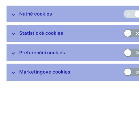
Základní struktura platební bilance vycházející z Příručky k
Nutné cookies
sestavování platební bilance MMF (6. vydání, 2009) zahrnuje
běžný, kapitálový a finanční účet. Oproti předchozí metodice je
součástí finančního účtu i změna devizových rezerv ČNB
Statistické cookies
(položka Rezervní aktiva).
Data:
Preferenční cookies
https://www.cnb.cz/cs/statistika/platebni_bilance_stat/platebni_bi
Čas zveřejnění: 10.00
Marketingové cookies
Další informace
Svátky v České republice
Pravidla pro privilegovaný přístup k informacím
Harmonogram zveřejňovaných informací (xls, 1,1
MB)