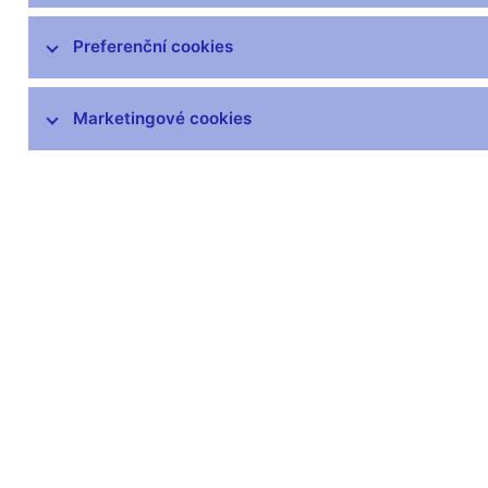
Preferenční cookies
Další informace
Marketingové cookies
Svátky v České republice
Pravidla pro privilegovaný přístup k
informacím
Harmonogram zveřejňovaných informací
(xls, 1,1 MB)
Zůstaňme v kontaktu
Newsle