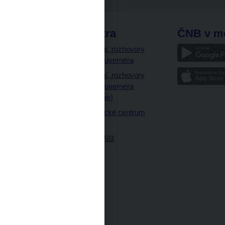
odkazy
ČNB extra
ČNB v m
a
Vystoupení, rozhovory
a články guvernéra
ázky
Vystoupení, rozhovory
ajetku
a články guvernéra
ných prostor
(úplný výpis)
Návštěvnické centrum
ČNB
Historie ČNB