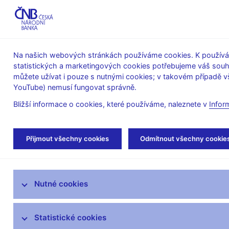
ABO-K
Na našich webových stránkách používáme cookies. K používán
statistických a marketingových cookies potřebujeme váš sou
O ČNB
Měnová
Finanční
můžete užívat i pouze s nutnými cookies; v takovém případě vš
YouTube) nemusí fungovat správně.
politika
stabilita
Bližší informace o cookies, které používáme, naleznete v
Infor
Úvod
Stalo se
Kalendář
Přijmout všechny cookies
Odmítnout všechny cookie
Aktuality
Nutné cookies
Tiskové zprávy
Kalendář
Statistické cookies