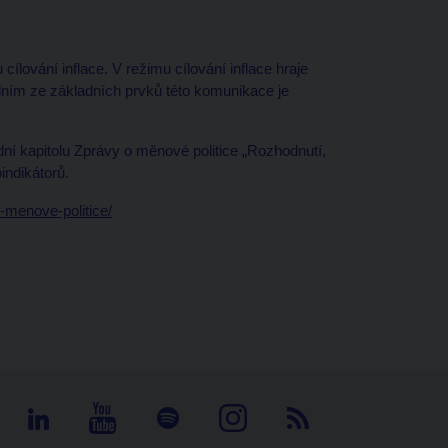
lování inflace. V režimu cílování inflace hraje
dním ze základních prvků této komunikace je
í kapitolu Zprávy o měnové politice „Rozhodnutí,
indikátorů.
-menove-politice/