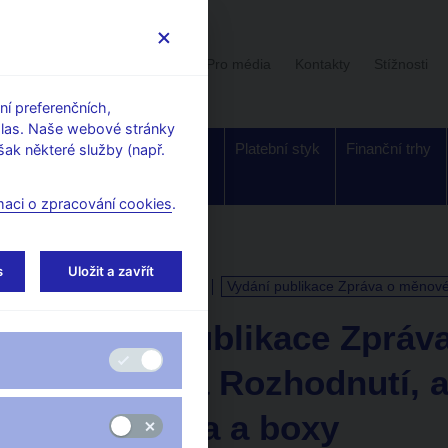
Uživatelská sekce
Stalo se
Pro média
Kontakty
Stížnosti
í preferenčních,
hlas. Naše webové stránky
Dohled a
Bankovky a
Platební styk
Finanční trhy
ak některé služby (např.
regulace
mince
maci o zpracování cookies
.
s
Uložit a zavřít
KALENDÁŘ
8. 8. 2025
Vydání publikace Zpráva o měnové 
Vydání publikace Zpráva
– kapitola Rozhodnutí, a
jeho rizika a boxy