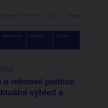
Časté dotazy
Kariéra
English
Řešení krize
Statistika
Výzkum
politice
 o měnové politice
ktuální výhled a