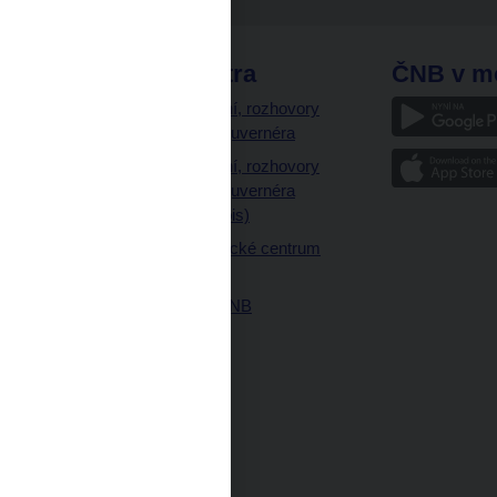
odkazy
ČNB extra
ČNB v m
a
Vystoupení, rozhovory
a články guvernéra
ázky
Vystoupení, rozhovory
ajetku
a články guvernéra
ných prostor
(úplný výpis)
Návštěvnické centrum
ČNB
Historie ČNB