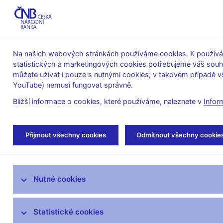
ABO-K
Na našich webových stránkách používáme cookies. K používán
statistických a marketingových cookies potřebujeme váš sou
O ČNB
Měnová
Finanční
můžete užívat i pouze s nutnými cookies; v takovém případě vš
YouTube) nemusí fungovat správně.
politika
stabilita
Bližší informace o cookies, které používáme, naleznete v
Infor
Úvod
Stalo se
Kalendář
Přijmout všechny cookies
Odmítnout všechny cookie
Aktuality
Nutné cookies
Tiskové zprávy
Kalendář
Statistické cookies