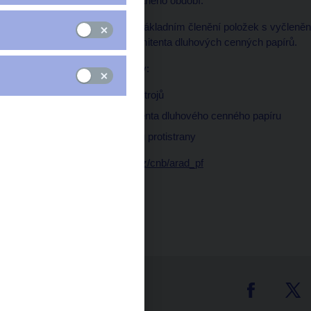
fondů v průběhu sledovaného období.
Rozvaha je uvedena v základním členění položek s vyčlenění
členění podle sektoru emitenta dluhových cenných papírů.
Členění položek rozvahy:
podle kategorie nástrojů
podle sektoru emitenta dluhového cenného papíru
podle země původu protistrany
Data:
https://www.cnb.cz/cnb/arad_pf
Čas zveřejnění: 10.00
tter