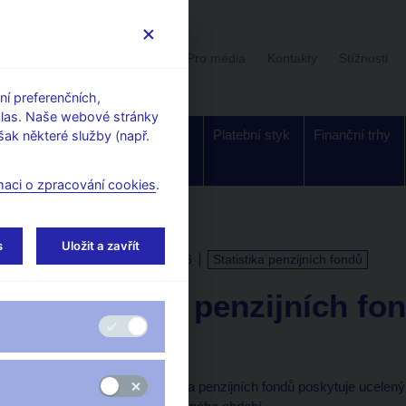
Uživatelská sekce
Stalo se
Pro média
Kontakty
Stížnosti
í preferenčních,
hlas. Naše webové stránky
Dohled a
Bankovky a
Platební styk
Finanční trhy
ak některé služby (např.
regulace
mince
maci o zpracování cookies
.
s
Uložit a zavřít
KALENDÁŘ
15. 6. 2026
Statistika penzijních fondů
Statistika penzijních fo
k 31. 3. 2026
Harmonizovaná statistika penzijních fondů poskytuje ucelený s