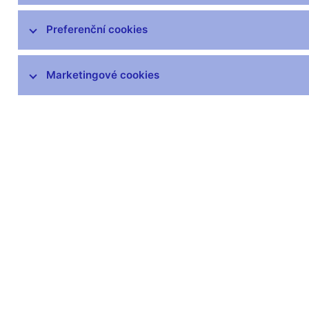
Preferenční cookies
Další informace
Marketingové cookies
Svátky v České republice
Pravidla pro privilegovaný přístup k
informacím
Harmonogram zveřejňovaných informací
(xls, 1,1 MB)
Zůstaňme v kontaktu
Newsle