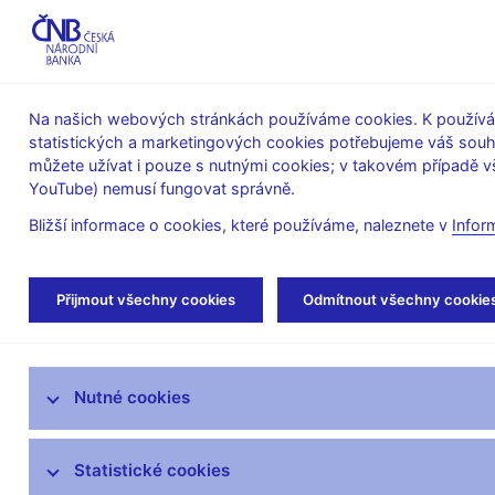
ABO-K
Na našich webových stránkách používáme cookies. K používán
statistických a marketingových cookies potřebujeme váš sou
O ČNB
Měnová
Finanční
můžete užívat i pouze s nutnými cookies; v takovém případě vš
YouTube) nemusí fungovat správně.
politika
stabilita
Bližší informace o cookies, které používáme, naleznete v
Infor
Úvod
Stalo se
Kalendář
Přijmout všechny cookies
Odmítnout všechny cookie
Aktuality
Nutné cookies
Tiskové zprávy
Kalendář
Statistické cookies