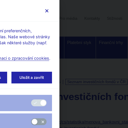
Uživatelská sekce
Stalo se
Pro média
Kontakty
Stížnosti
í preferenčních,
hlas. Naše webové stránky
Dohled a
Bankovky a
Platební styk
Finanční trhy
ak některé služby (např.
regulace
mince
maci o zpracování cookies
.
s
Uložit a zavřít
KALENDÁŘ
15. 7. 2025
Seznam investičních fondů v ČR
Seznam investičních fo
k 31. 5. 2025
Data:
https://www.cnb.cz/cs/statistika/menova_bankovni_sta