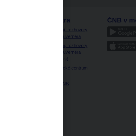
odkazy
ČNB extra
ČNB v m
a
Vystoupení, rozhovory
a články guvernéra
ázky
Vystoupení, rozhovory
ajetku
a články guvernéra
ných prostor
(úplný výpis)
Návštěvnické centrum
ČNB
Historie ČNB