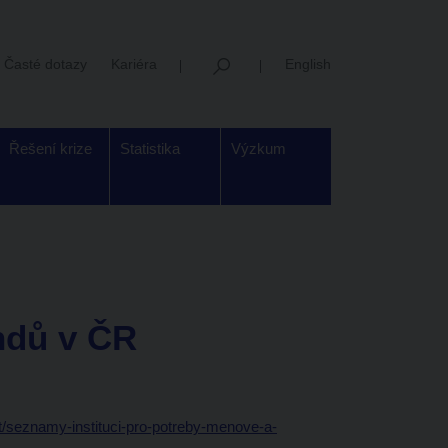
Časté dotazy
Kariéra
English
Řešení krize
Statistika
Výzkum
ndů v ČR
t/seznamy-instituci-pro-potreby-menove-a-