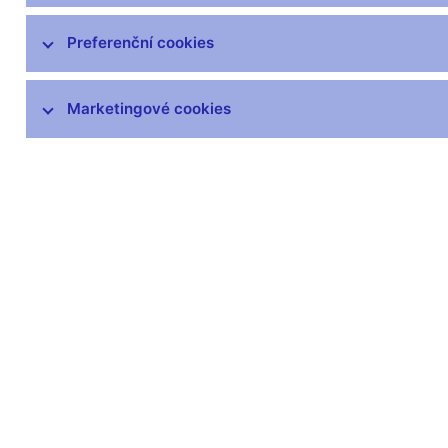
Preferenční cookies
Další informace
Marketingové cookies
Svátky v České republice
Pravidla pro privilegovaný přístup k
informacím
Harmonogram zveřejňovaných informací
(xls, 1,1 MB)
Zůstaňme v kontaktu
Newsle