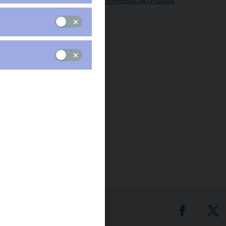
financni-statistiky/seznam-investicnich-fondu/
Čas zveřejnění: 10.00
tter