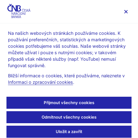
MENU
Na našich webových stránkách používáme cookies. K
používání preferenčních, statistických a marketingových
Úvod
Stalo se
Kalendář
cookies potřebujeme váš souhlas. Naše webové stránky
můžete užívat i pouze s nutnými cookies; v takovém
KALENDÁŘ
22. 10. 2025
Jiné události
případě však některé služby (např. YouTube) nemusí
fungovat správně.
Šetření úvěrových
Bližší informace o cookies, které používáme, naleznete v
Informaci o zpracování cookies
.
podmínek bank
za 3. čtvrtletí 2025
Přijmout všechny cookies
Data:
https://www.cnb.cz/cs/statistika/setreni-uverovych-
Odmítnout všechny cookies
podminek-bank/
Uložit a zavřít
Čas zveřejnění: 10.00